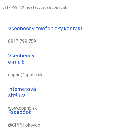
0917 799 759 | eva.tacovska@cpphc.sk
Všeobecný telefonický kontakt:
0917 799 759
Všeobecný
e-mail:
cpphc@cpphc.sk
Internetová
stránka:
www.cpphc.sk
Facebook:
@CPPHlohovec