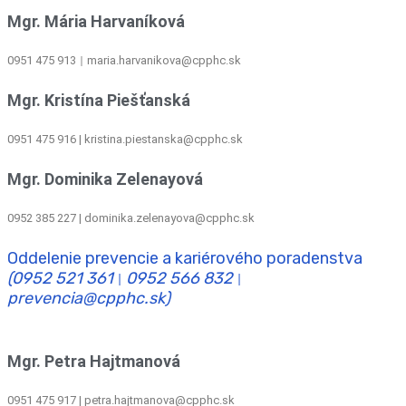
Mgr. Mária Harvaníková
0951 475 913
maria.harvanikova@cpphc.sk
|
Mgr. Kristína Piešťanská
0951 475 916 | kristina.piestanska@cpphc.sk
Mgr. Dominika Zelenayová
0952 385 227 | dominika.zelenayova@cpphc.sk
Oddelenie prevencie a kariérového poradenstva
(0952 521 361
0952 566 832
|
|
prevencia@cpphc.sk)
Mgr. Petra Hajtmanová
0951 475 917 | petra.hajtmanova@cpphc.sk