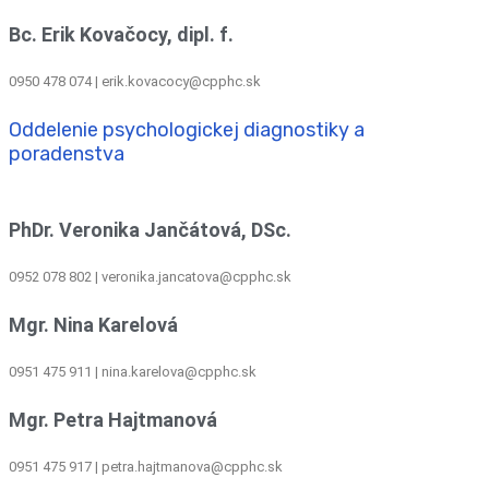
Bc. Erik Kovačocy, dipl. f.
0950 478 074 | erik.kovacocy@cpphc.sk
Oddelenie psychologickej diagnostiky a
poradenstva
PhDr. Veronika Jančátová, DSc.
0952 078 802 | veronika.jancatova@cpphc.sk
Mgr. Nina Karelová
0951 475 911 | nina.karelova@cpphc.sk
Mgr. Petra Hajtmanová
0951 475 917 | petra.hajtmanova@cpphc.sk