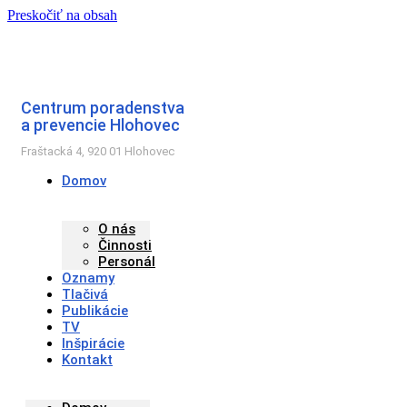
Preskočiť na obsah
Centrum poradenstva
a prevencie Hlohovec
Fraštacká 4, 920 01 Hlohovec
Domov
O nás
Činnosti
Personál
Oznamy
Tlačivá
Publikácie
TV
Inšpirácie
Kontakt