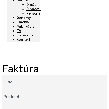
Domov
O nás
Činnosti
Personál
Oznamy
Tlačivá
Publikácie
TV
Inšpirácie
Kontakt
Faktúra
Čislo:
Predmet: