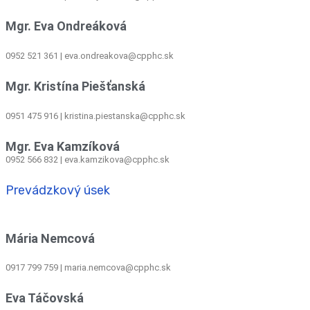
Mgr. Eva Ondreáková
0952 521 361
|
eva.ondreakova@cpphc.sk
Mgr. Kristína Piešťanská
0951 475 916 | kristina.piestanska@cpphc.sk
Mgr. Eva Kamzíková
0952 566 832
|
eva.kamzikova@cpphc.sk
Prevádzkový úsek
Mária Nemcová
0917 799 759
|
maria.nemcova@cpphc.sk
Eva Táčovská