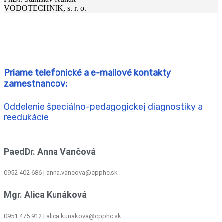
VODOTECHNIK, s. r. o.
Priame telefonické a e-mailové kontakty
zamestnancov:
Oddelenie špeciálno-pedagogickej diagnostiky a
reedukácie
PaedDr. Anna Vančová
0952 402 686 | anna.vancova@cpphc.sk
Mgr. Alica Kunáková
0951 475 912 | alica.kunakova@cpphc.sk