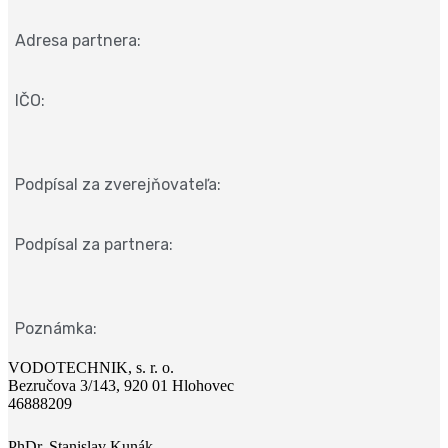
Adresa partnera:
IČO:
Podpísal za zverejňovateľa:
Podpísal za partnera:
Poznámka:
VODOTECHNIK, s. r. o.
Bezručova 3/143, 920 01 Hlohovec
46888209
PhDr. Stanislav Kunák