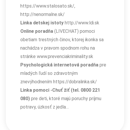
https://www.stalosato.sk/,
http://nenormalne.sk/
Linka detskej istoty
http://www.ldi.sk
Online poradňa
(LIVECHAT) pomoci
obetiam trestných činov, ktorej ikonka sa
nachádza v pravom spodnom rohu na
stránke www.prevenciakriminality.sk
Psychologická internetová poradňa
pre
mladých ľudí so zdravotným
znevýhodnením https://dobralinka.sk/
Linka pomoci -Chuť žiť (tel. 0800 221
080)
pre deti, ktoré majú poruchy príjmu
potravy, úzkosť z jedla…