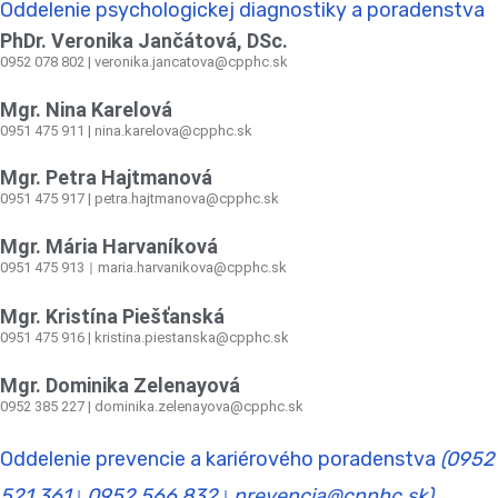
Oddelenie psychologickej diagnostiky a poradenstva
PhDr. Veronika Jančátová, DSc.
0952 078 802 | veronika.jancatova@cpphc.sk
Mgr. Nina Karelová
0951 475 911 | nina.karelova@cpphc.sk
Mgr. Petra Hajtmanová
0951 475 917 | petra.hajtmanova@cpphc.sk
Mgr. Mária Harvaníková
0951 475 913
maria.harvanikova@cpphc.sk
|
Mgr. Kristína Piešťanská
0951 475 916 | kristina.piestanska@cpphc.sk
Mgr. Dominika Zelenayová
0952 385 227 | dominika.zelenayova@cpphc.sk
Oddelenie prevencie a kariérového poradenstva
(0952
521 361
0952 566 832
prevencia@cpphc.sk)