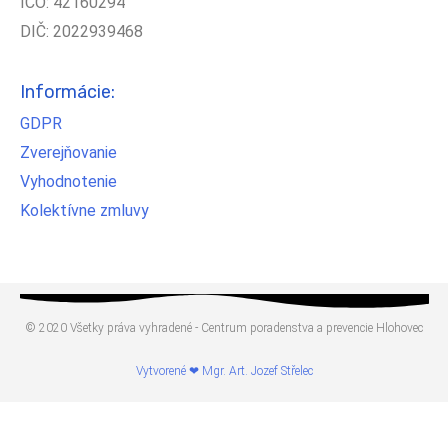
IČO: 42160294
DIČ: 2022939468
Informácie:
GDPR
Zverejňovanie
Vyhodnotenie
Kolektívne zmluvy
© 2020 Všetky práva vyhradené - Centrum poradenstva a prevencie Hlohovec
Vytvorené ❤ Mgr. Art. Jozef Střelec