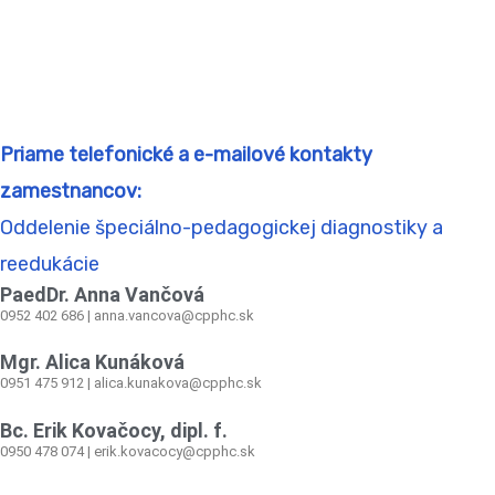
Priame telefonické a e-mailové kontakty
zamestnancov:
Oddelenie špeciálno-pedagogickej diagnostiky a
reedukácie
PaedDr. Anna Vančová
0952 402 686 | anna.vancova@cpphc.sk
Mgr. Alica Kunáková
0951 475 912 | alica.kunakova@cpphc.sk
Bc. Erik Kovačocy, dipl. f.
0950 478 074 | erik.kovacocy@cpphc.sk