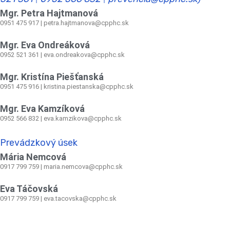
|
|
Mgr. Petra Hajtmanová
0951 475 917 | petra.hajtmanova@cpphc.sk
Mgr. Eva Ondreáková
0952 521 361
|
eva.ondreakova@cpphc.sk
Mgr. Kristína Piešťanská
0951 475 916 | kristina.piestanska@cpphc.sk
Mgr. Eva Kamzíková
0952 566 832
|
eva.kamzikova@cpphc.sk
Prevádzkový úsek
Mária Nemcová
0917 799 759
|
maria.nemcova@cpphc.sk
Eva Táčovská
0917 799 759 | eva.tacovska@cpphc.sk