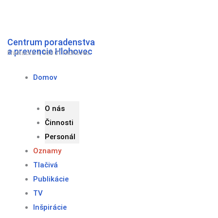
Preskočiť
na
obsah
Centrum poradenstva
a prevencie Hlohovec
Fraštacká 4, 920 01 Hlohovec
Domov
O nás
Činnosti
Personál
Oznamy
Tlačivá
Publikácie
TV
Inšpirácie