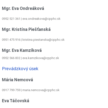
Mgr. Eva Ondreáková
0952 521 361
|
eva.ondreakova@cpphc.sk
Mgr. Kristína Piešťanská
0951 475 916 | kristina.piestanska@cpphc.sk
Mgr. Eva Kamzíková
0952 566 832
|
eva.kamzikova@cpphc.sk
Prevádzkový úsek
Mária Nemcová
0917 799 759
|
maria.nemcova@cpphc.sk
Eva Táčovská