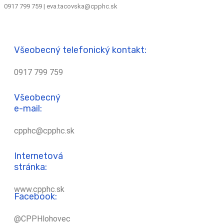
0917 799 759 | eva.tacovska@cpphc.sk
Všeobecný telefonický kontakt:
0917 799 759
Všeobecný
e-mail:
cpphc@cpphc.sk
Internetová
stránka:
www.cpphc.sk
Facebook:
@CPPHlohovec