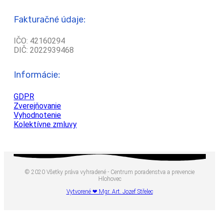
Fakturačné údaje:
IČO: 42160294
DIČ: 2022939468
Informácie:
GDPR
Zverejňovanie
Vyhodnotenie
Kolektívne zmluvy
© 2020 Všetky práva vyhradené - Centrum poradenstva a prevencie
Hlohovec
Vytvorené ❤ Mgr. Art. Jozef Střelec