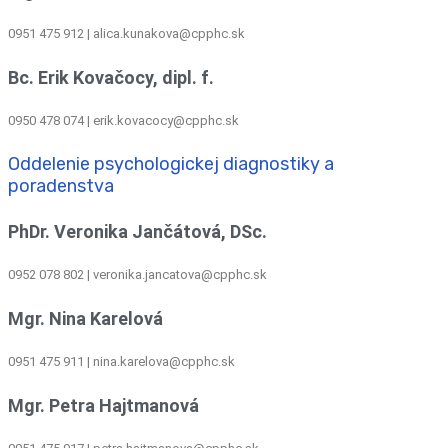
0951 475 912 | alica.kunakova@cpphc.sk
Bc. Erik Kovačocy, dipl. f.
0950 478 074 | erik.kovacocy@cpphc.sk
Oddelenie psychologickej diagnostiky a
poradenstva
PhDr. Veronika Jančátová, DSc.
0952 078 802 | veronika.jancatova@cpphc.sk
Mgr. Nina Karelová
0951 475 911 | nina.karelova@cpphc.sk
Mgr. Petra Hajtmanová