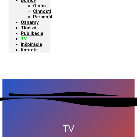
Domov
O nás
Činnosti
Personál
Oznamy
Tlačivá
Publikácie
TV
Inšpirácie
Kontakt
TV