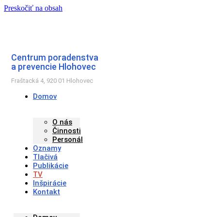
Preskočiť na obsah
Centrum poradenstva
a prevencie Hlohovec
Fraštacká 4, 920 01 Hlohovec
Domov
O nás
Činnosti
Personál
Oznamy
Tlačivá
Publikácie
TV
Inšpirácie
Kontakt