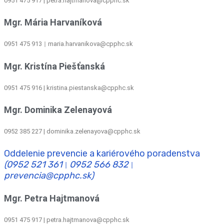
0951 475 917 | petra.hajtmanova@cpphc.sk
Mgr. Mária Harvaníková
0951 475 913
maria.harvanikova@cpphc.sk
|
Mgr. Kristína Piešťanská
0951 475 916 | kristina.piestanska@cpphc.sk
Mgr. Dominika Zelenayová
0952 385 227 | dominika.zelenayova@cpphc.sk
Oddelenie prevencie a kariérového poradenstva
(0952 521 361
0952 566 832
|
|
prevencia@cpphc.sk)
Mgr. Petra Hajtmanová
0951 475 917 | petra.hajtmanova@cpphc.sk