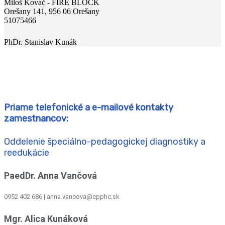
Miloš Kováč - FIRE BLOCK
Orešany 141, 956 06 Orešany
51075466
PhDr. Stanislav Kunák
Priame telefonické a e-mailové kontakty
zamestnancov:
Oddelenie špeciálno-pedagogickej diagnostiky a
reedukácie
PaedDr. Anna Vančová
0952 402 686 | anna.vancova@cpphc.sk
Mgr. Alica Kunáková