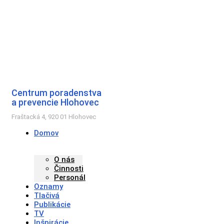
Preskočiť
na
obsah
Centrum poradenstva
a prevencie Hlohovec
Fraštacká 4, 920 01 Hlohovec
Domov
O nás
Činnosti
Personál
Oznamy
Tlačivá
Publikácie
TV
Inšpirácie