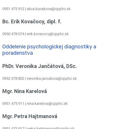
0951 475 912 | alica.kunakova@cpphc.sk
Bc. Erik Kovačocy, dipl. f.
0950 478 074 | erik.kovacocy@cpphc.sk
Oddelenie psychologickej diagnostiky a
poradenstva
PhDr. Veronika Jančátová, DSc.
0952 078 802 | veronika.jancatova@cpphc.sk
Mgr. Nina Karelová
0951 475 911 | nina.karelova@cpphc.sk
Mgr. Petra Hajtmanová
0951 475 917 | petra.hajtmanova@cpphc.sk