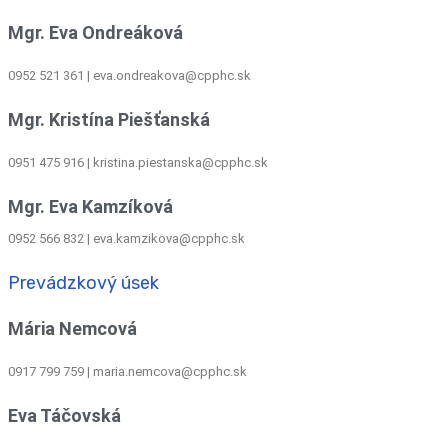
Mgr. Eva Ondreáková
0952 521 361
|
eva.ondreakova@cpphc.sk
Mgr. Kristína Piešťanská
0951 475 916 | kristina.piestanska@cpphc.sk
Mgr. Eva Kamzíková
0952 566 832
|
eva.kamzikova@cpphc.sk
Prevádzkový úsek
Mária Nemcová
0917 799 759
|
maria.nemcova@cpphc.sk
Eva Táčovská