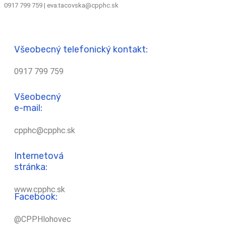
0917 799 759 | eva.tacovska@cpphc.sk
Všeobecný telefonický kontakt:
0917 799 759
Všeobecný
e-mail:
cpphc@cpphc.sk
Internetová
stránka:
www.cpphc.sk
Facebook:
@CPPHlohovec