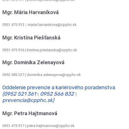
Mgr. Mária Harvaníková
0951 475 913
maria.harvanikova@cpphc.sk
|
Mgr. Kristína Piešťanská
0951 475 916 | kristina.piestanska@cpphc.sk
Mgr. Dominika Zelenayová
0952 385 227 | dominika.zelenayova@cpphc.sk
Oddelenie prevencie a kariérového poradenstva
(0952 521 361
0952 566 832
|
|
prevencia@cpphc.sk)
Mgr. Petra Hajtmanová
0951 475 917 | petra.hajtmanova@cpphc.sk