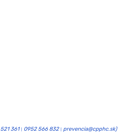
 521 361
0952 566 832
prevencia@cpphc.sk)
|
|