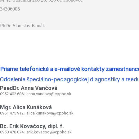
34306005
PhDr. Stanislav Kunák
Priame telefonické a e-mailové kontakty zamestnanc
Oddelenie špeciálno-pedagogickej diagnostiky a reed
PaedDr. Anna Vančová
0952 402 686 | anna.vancova@cpphc.sk
Mgr. Alica Kunáková
0951 475 912 | alica.kunakova@cpphc.sk
Bc. Erik Kovačocy, dipl. f.
0950 478 074 | erik.kovacocy@cpphc.sk