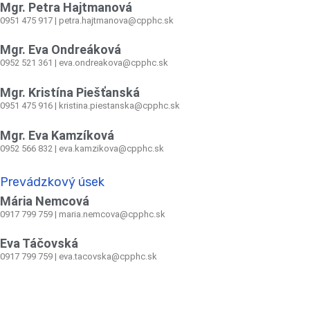
Mgr. Petra Hajtmanová
0951 475 917 | petra.hajtmanova@cpphc.sk
Mgr. Eva Ondreáková
0952 521 361
|
eva.ondreakova@cpphc.sk
Mgr. Kristína Piešťanská
0951 475 916 | kristina.piestanska@cpphc.sk
Mgr. Eva Kamzíková
0952 566 832
|
eva.kamzikova@cpphc.sk
Prevádzkový úsek
Mária Nemcová
0917 799 759
|
maria.nemcova@cpphc.sk
Eva Táčovská
0917 799 759 | eva.tacovska@cpphc.sk