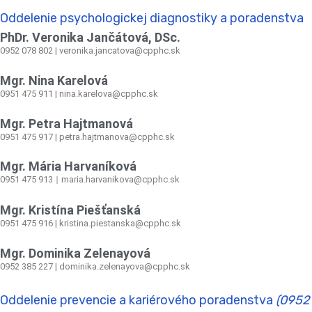
Oddelenie psychologickej diagnostiky a poradenstva
PhDr. Veronika Jančátová, DSc.
0952 078 802 | veronika.jancatova@cpphc.sk
Mgr. Nina Karelová
0951 475 911 | nina.karelova@cpphc.sk
Mgr. Petra Hajtmanová
0951 475 917 | petra.hajtmanova@cpphc.sk
Mgr. Mária Harvaníková
0951 475 913
maria.harvanikova@cpphc.sk
|
Mgr. Kristína Piešťanská
0951 475 916 | kristina.piestanska@cpphc.sk
Mgr. Dominika Zelenayová
0952 385 227 | dominika.zelenayova@cpphc.sk
Oddelenie prevencie a kariérového poradenstva
(0952