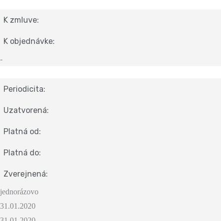
K zmluve:
K objednávke:
-
Periodicita:
Uzatvorená:
Platná od:
Platná do:
Zverejnená:
jednorázovo
31.01.2020
31.01.2020