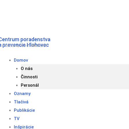
Preskočiť
na
obsah
Centrum poradenstva
a prevencie Hlohovec
Fraštacká 4, 920 01 Hlohovec
Domov
O nás
Činnosti
Personál
Oznamy
Tlačivá
Publikácie
TV
Inšpirácie