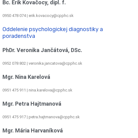
Bc. Erik Kovačocy, dipl. f.
0950 478 074 | erik.kovacocy@cpphc.sk
Oddelenie psychologickej diagnostiky a
poradenstva
PhDr. Veronika Jančátová, DSc.
0952 078 802 | veronika.jancatova@cpphc.sk
Mgr. Nina Karelová
0951 475 911 | nina.karelova@cpphc.sk
Mgr. Petra Hajtmanová
0951 475 917 | petra.hajtmanova@cpphc.sk
Mgr. Mária Harvaníková