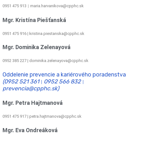
0951 475 913
maria.harvanikova@cpphc.sk
|
Mgr. Kristína Piešťanská
0951 475 916 | kristina.piestanska@cpphc.sk
Mgr. Dominika Zelenayová
0952 385 227 | dominika.zelenayova@cpphc.sk
Oddelenie prevencie a kariérového poradenstva
(0952 521 361
0952 566 832
|
|
prevencia@cpphc.sk)
Mgr. Petra Hajtmanová
0951 475 917 | petra.hajtmanova@cpphc.sk
Mgr. Eva Ondreáková