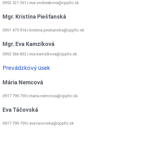
0952 521 361
|
eva.ondreakova@cpphc.sk
Mgr. Kristína Piešťanská
0951 475 916 | kristina.piestanska@cpphc.sk
Mgr. Eva Kamzíková
0952 566 832
|
eva.kamzikova@cpphc.sk
Prevádzkový úsek
Mária Nemcová
0917 799 759
|
maria.nemcova@cpphc.sk
Eva Táčovská
0917 799 759 | eva.tacovska@cpphc.sk