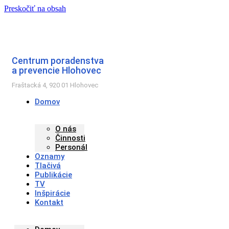
Preskočiť na obsah
Centrum poradenstva
a prevencie Hlohovec
Fraštacká 4, 920 01 Hlohovec
Domov
O nás
Činnosti
Personál
Oznamy
Tlačivá
Publikácie
TV
Inšpirácie
Kontakt