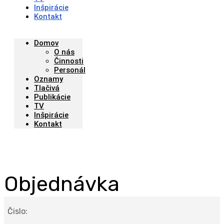
Inšpirácie
Kontakt
Domov
O nás
Činnosti
Personál
Oznamy
Tlačivá
Publikácie
TV
Inšpirácie
Kontakt
Objednávka
Čislo: