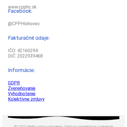
www.cpphc.sk
Facebook:
@CPPHlohovec
Fakturačné údaje:
IČO: 42160294
DIČ: 2022939468
Informácie:
GDPR
Zverejňovanie
Vyhodnotenie
Kolektívne zmluvy
© 2020 Všetky práva vyhradené - Centrum poradenstva a prevencie