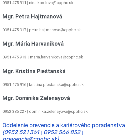
0951 475 911 | nina.karelova@cpphc.sk
Mgr. Petra Hajtmanová
0951 475 917 | petra.hajtmanova@cpphc.sk
Mgr. Mária Harvaníková
0951 475 913
maria.harvanikova@cpphc.sk
|
Mgr. Kristína Piešťanská
0951 475 916 | kristina.piestanska@cpphc.sk
Mgr. Dominika Zelenayová
0952 385 227 | dominika.zelenayova@cpphc.sk
Oddelenie prevencie a kariérového poradenstva
(0952 521 361
0952 566 832
|
|
prevencia@cpphc.sk)