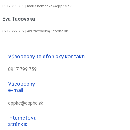
0917 799 759
|
maria.nemcova@cpphc.sk
Eva Táčovská
0917 799 759 | eva.tacovska@cpphc.sk
Všeobecný telefonický kontakt:
0917 799 759
Všeobecný
e-mail:
cpphc@cpphc.sk
Internetová
stránka: