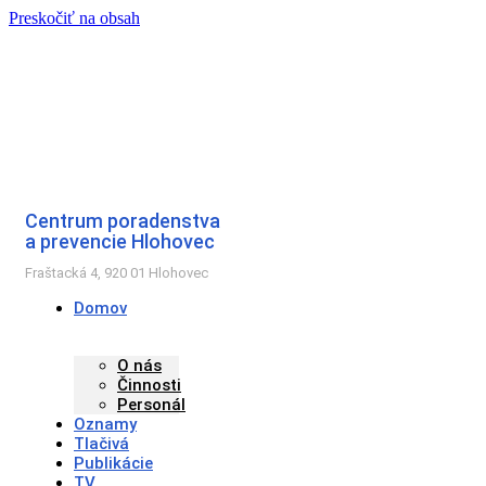
Preskočiť na obsah
Centrum poradenstva
a prevencie Hlohovec
Fraštacká 4, 920 01 Hlohovec
Domov
O nás
Činnosti
Personál
Oznamy
Tlačivá
Publikácie
TV