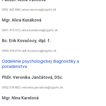
0952 402 686 | anna.vancova@cpphc.sk
Mgr. Alica Kunáková
0951 475 912 | alica.kunakova@cpphc.sk
Bc. Erik Kovačocy, dipl. f.
0950 478 074 | erik.kovacocy@cpphc.sk
Oddelenie psychologickej diagnostiky a
poradenstva
PhDr. Veronika Jančátová, DSc.
0952 078 802 | veronika.jancatova@cpphc.sk
Mgr. Nina Karelová