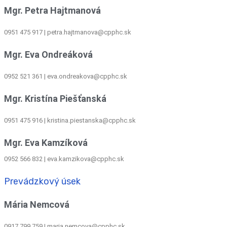
Mgr. Petra Hajtmanová
0951 475 917 | petra.hajtmanova@cpphc.sk
Mgr. Eva Ondreáková
0952 521 361
|
eva.ondreakova@cpphc.sk
Mgr. Kristína Piešťanská
0951 475 916 | kristina.piestanska@cpphc.sk
Mgr. Eva Kamzíková
0952 566 832
|
eva.kamzikova@cpphc.sk
Prevádzkový úsek
Mária Nemcová
0917 799 759
|
maria.nemcova@cpphc.sk