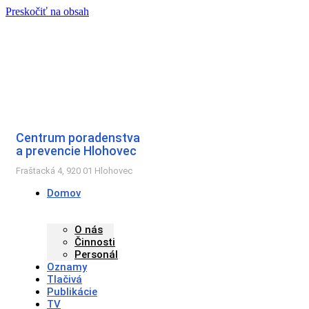
Preskočiť na obsah
Centrum poradenstva
a prevencie Hlohovec
Fraštacká 4, 920 01 Hlohovec
Domov
O nás
Činnosti
Personál
Oznamy
Tlačivá
Publikácie
TV