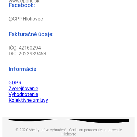
www.cpphc.sk
Facebook:
@CPPHlohovec
Fakturačné údaje:
IČO: 42160294
DIČ: 2022939468
Informácie:
GDPR
Zverejňovanie
Vyhodnotenie
Kolektívne zmluvy
© 2020 Všetky práva vyhradené - Centrum poradenstva a prevencie
Hlohovec