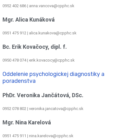
0952 402 686 | anna.vancova@cpphc.sk
Mgr. Alica Kunáková
0951 475 912 | alica.kunakova@cpphc.sk
Bc. Erik Kovačocy, dipl. f.
0950 478 074 | erik.kovacocy@cpphc.sk
Oddelenie psychologickej diagnostiky a
poradenstva
PhDr. Veronika Jančátová, DSc.
0952 078 802 | veronika.jancatova@cpphc.sk
Mgr. Nina Karelová
0951 475 911 | nina.karelova@cpphc.sk