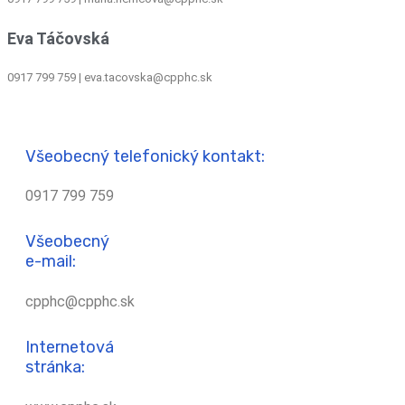
Eva Táčovská
0917 799 759 | eva.tacovska@cpphc.sk
Všeobecný telefonický kontakt:
0917 799 759
Všeobecný
e-mail:
cpphc@cpphc.sk
Internetová
stránka: