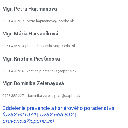
Mgr. Petra Hajtmanová
0951 475 917 | petra.hajtmanova@cpphc.sk
Mgr. Mária Harvaníková
0951 475 913
maria.harvanikova@cpphc.sk
|
Mgr. Kristína Piešťanská
0951 475 916 | kristina.piestanska@cpphc.sk
Mgr. Dominika Zelenayová
0952 385 227 | dominika.zelenayova@cpphc.sk
Oddelenie prevencie a kariérového poradenstva
(0952 521 361
0952 566 832
|
|
prevencia@cpphc.sk)