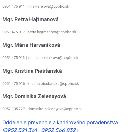
0951 475 911 | nina.karelova@cpphc.sk
Mgr. Petra Hajtmanová
0951 475 917 | petra.hajtmanova@cpphc.sk
Mgr. Mária Harvaníková
0951 475 913
maria.harvanikova@cpphc.sk
|
Mgr. Kristína Piešťanská
0951 475 916 | kristina.piestanska@cpphc.sk
Mgr. Dominika Zelenayová
0952 385 227 | dominika.zelenayova@cpphc.sk
Oddelenie prevencie a kariérového poradenstva
(0952 521 361
0952 566 832
|
|