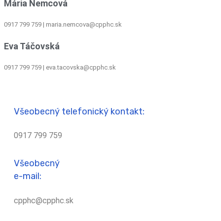
Mária Nemcová
0917 799 759
|
maria.nemcova@cpphc.sk
Eva Táčovská
0917 799 759 | eva.tacovska@cpphc.sk
Všeobecný telefonický kontakt:
0917 799 759
Všeobecný
e-mail:
cpphc@cpphc.sk