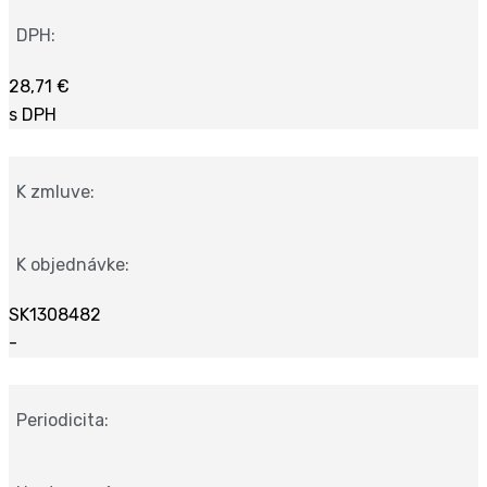
DPH:
28,71 €
s DPH
K zmluve:
K objednávke:
SK1308482
-
Periodicita: