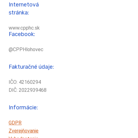
Internetová
stránka:
www.cpphc.sk
Facebook:
@CPPHlohovec
Fakturačné údaje:
IČO: 42160294
DIČ: 2022939468
Informácie:
GDPR
Zverejňovanie