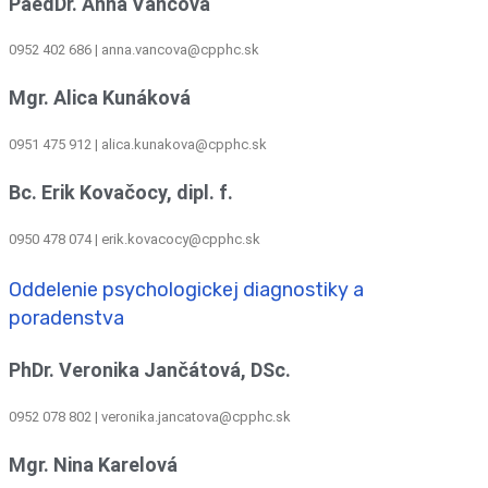
PaedDr. Anna Vančová
0952 402 686 | anna.vancova@cpphc.sk
Mgr. Alica Kunáková
0951 475 912 | alica.kunakova@cpphc.sk
Bc. Erik Kovačocy, dipl. f.
0950 478 074 | erik.kovacocy@cpphc.sk
Oddelenie psychologickej diagnostiky a
poradenstva
PhDr. Veronika Jančátová, DSc.
0952 078 802 | veronika.jancatova@cpphc.sk
Mgr. Nina Karelová