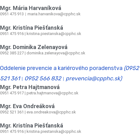
Mgr. Mária Harvaníková
0951 475 913
maria.harvanikova@cpphc.sk
|
Mgr. Kristína Piešťanská
0951 475 916 | kristina.piestanska@cpphc.sk
Mgr. Dominika Zelenayová
0952 385 227 | dominika.zelenayova@cpphc.sk
Oddelenie prevencie a kariérového poradenstva
(0952
521 361
0952 566 832
prevencia@cpphc.sk)
|
|
Mgr. Petra Hajtmanová
0951 475 917 | petra.hajtmanova@cpphc.sk
Mgr. Eva Ondreáková
0952 521 361
|
eva.ondreakova@cpphc.sk
Mgr. Kristína Piešťanská
0951 475 916 | kristina.piestanska@cpphc.sk