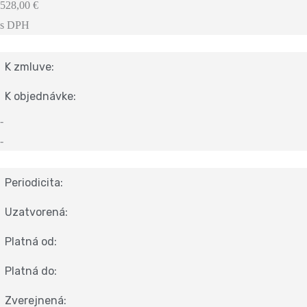
528,00 €
s DPH
K zmluve:
K objednávke:
-
-
Periodicita:
Uzatvorená:
Platná od:
Platná do:
Zverejnená: