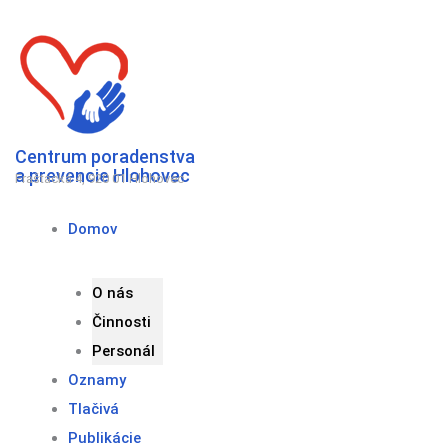
Preskočiť
na
obsah
Centrum poradenstva
a prevencie Hlohovec
Fraštacká 4, 920 01 Hlohovec
Domov
O nás
Činnosti
Personál
Oznamy
Tlačivá
Publikácie