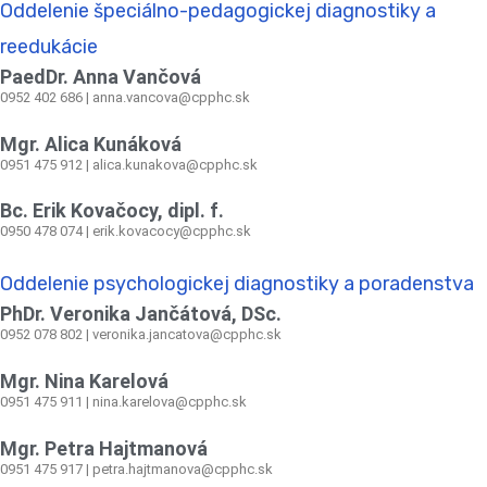
Oddelenie špeciálno-pedagogickej diagnostiky a
reedukácie
PaedDr. Anna Vančová
0952 402 686 | anna.vancova@cpphc.sk
Mgr. Alica Kunáková
0951 475 912 | alica.kunakova@cpphc.sk
Bc. Erik Kovačocy, dipl. f.
0950 478 074 | erik.kovacocy@cpphc.sk
Oddelenie psychologickej diagnostiky a poradenstva
PhDr. Veronika Jančátová, DSc.
0952 078 802 | veronika.jancatova@cpphc.sk
Mgr. Nina Karelová
0951 475 911 | nina.karelova@cpphc.sk
Mgr. Petra Hajtmanová
0951 475 917 | petra.hajtmanova@cpphc.sk