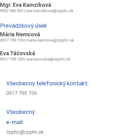
Mgr. Eva Kamzíková
0952 566 832
|
eva.kamzikova@cpphc.sk
Prevádzkový úsek
Mária Nemcová
0917 799 759
|
maria.nemcova@cpphc.sk
Eva Táčovská
0917 799 759 | eva.tacovska@cpphc.sk
Všeobecný telefonický kontakt:
0917 799 759
Všeobecný
e-mail:
cpphc@cpphc.sk