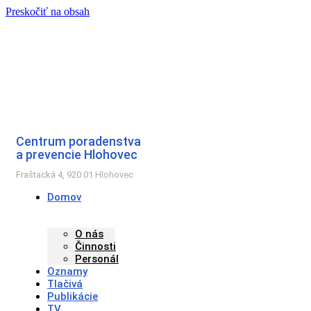
Preskočiť na obsah
Centrum poradenstva
a prevencie Hlohovec
Fraštacká 4, 920 01 Hlohovec
Domov
O nás
Činnosti
Personál
Oznamy
Tlačivá
Publikácie
TV