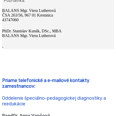
Poznámka:
BALANS Mgr. Viera Lutherová
ČSA 263/56, 967 01 Kremnica
43747060
PhDr. Stanislav Kunák, DSc., MBA
BALANS Mgr. Viera Lutherová
-
Priame telefonické a e-mailové kontakty
zamestnancov:
Oddelenie špeciálno-pedagogickej diagnostiky a
reedukácie
PaedDr. Anna Vančová