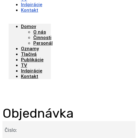
Inšpirácie
Kontakt
Domov
O nás
Činnosti
Personál
Oznamy
Tlačivá
Publikácie
TV
Inšpirácie
Kontakt
Objednávka
Čislo: