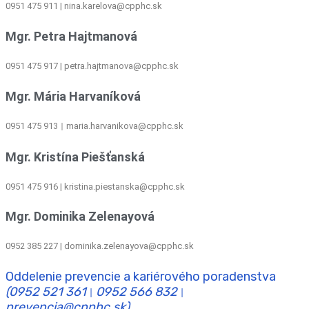
0951 475 911 | nina.karelova@cpphc.sk
Mgr. Petra Hajtmanová
0951 475 917 | petra.hajtmanova@cpphc.sk
Mgr. Mária Harvaníková
0951 475 913
maria.harvanikova@cpphc.sk
|
Mgr. Kristína Piešťanská
0951 475 916 | kristina.piestanska@cpphc.sk
Mgr. Dominika Zelenayová
0952 385 227 | dominika.zelenayova@cpphc.sk
Oddelenie prevencie a kariérového poradenstva
(0952 521 361
0952 566 832
|
|
prevencia@cpphc.sk)