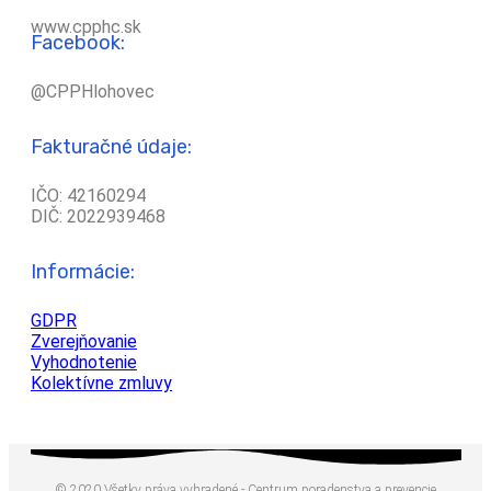
www.cpphc.sk
Facebook:
@CPPHlohovec
Fakturačné údaje:
IČO: 42160294
DIČ: 2022939468
Informácie:
GDPR
Zverejňovanie
Vyhodnotenie
Kolektívne zmluvy
© 2020 Všetky práva vyhradené - Centrum poradenstva a prevencie