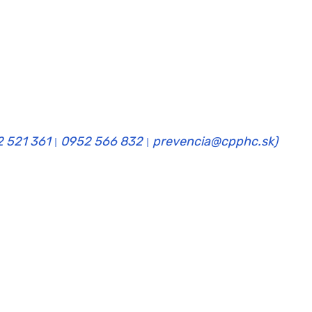
2 521 361
0952 566 832
prevencia@cpphc.sk)
|
|