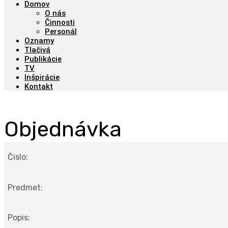
Domov
O nás
Činnosti
Personál
Oznamy
Tlačivá
Publikácie
TV
Inšpirácie
Kontakt
Objednávka
Čislo:
Predmet:
Popis: