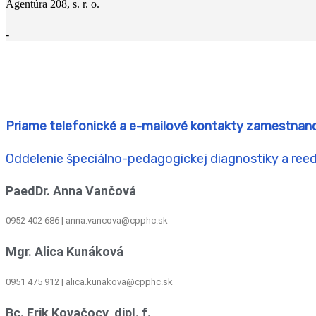
Agentúra 208, s. r. o.
-
Priame telefonické a e-mailové kontakty zamestnan
Oddelenie špeciálno-pedagogickej diagnostiky a ree
PaedDr. Anna Vančová
0952 402 686 | anna.vancova@cpphc.sk
Mgr. Alica Kunáková
0951 475 912 | alica.kunakova@cpphc.sk
Bc. Erik Kovačocy, dipl. f.