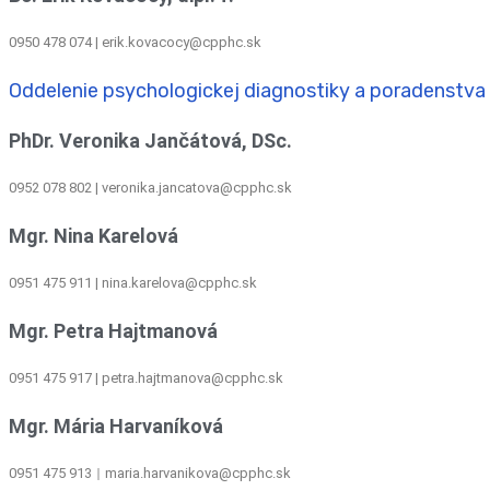
0950 478 074 | erik.kovacocy@cpphc.sk
Oddelenie psychologickej diagnostiky a poradenstva
PhDr. Veronika Jančátová, DSc.
0952 078 802 | veronika.jancatova@cpphc.sk
Mgr. Nina Karelová
0951 475 911 | nina.karelova@cpphc.sk
Mgr. Petra Hajtmanová
0951 475 917 | petra.hajtmanova@cpphc.sk
Mgr. Mária Harvaníková
0951 475 913
maria.harvanikova@cpphc.sk
|