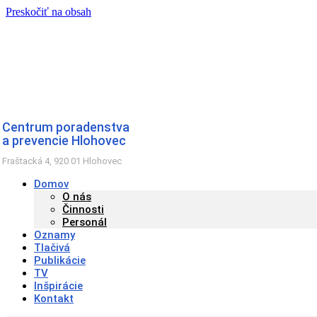
Preskočiť na obsah
Centrum poradenstva
a prevencie Hlohovec
Fraštacká 4, 920 01 Hlohovec
Domov
O nás
Činnosti
Personál
Oznamy
Tlačivá
Publikácie
TV
Inšpirácie
Kontakt