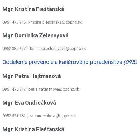
Mgr. Kristína Piešťanská
0951 475 916 | kristina.piestanska@cpphc.sk
Mgr. Dominika Zelenayová
0952 385 227 | dominika.zelenayova@cpphc.sk
Oddelenie prevencie a kariérového poradenstva
(095
Mgr. Petra Hajtmanová
0951 475 917 | petra.hajtmanova@cpphc.sk
Mgr. Eva Ondreáková
0952 521 361
|
eva.ondreakova@cpphc.sk
Mgr. Kristína Piešťanská