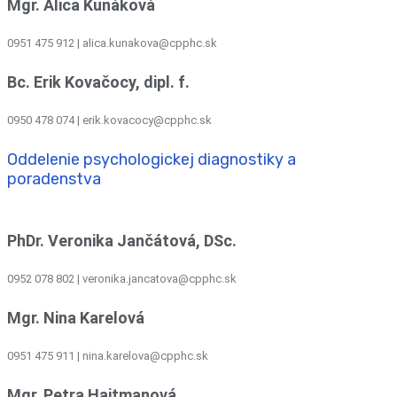
Mgr. Alica Kunáková
0951 475 912 | alica.kunakova@cpphc.sk
Bc. Erik Kovačocy, dipl. f.
0950 478 074 | erik.kovacocy@cpphc.sk
Oddelenie psychologickej diagnostiky a
poradenstva
PhDr. Veronika Jančátová, DSc.
0952 078 802 | veronika.jancatova@cpphc.sk
Mgr. Nina Karelová
0951 475 911 | nina.karelova@cpphc.sk
Mgr. Petra Hajtmanová