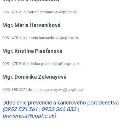
0951 475 917 | petra.hajtmanova@cpphc.sk
Mgr. Mária Harvaníková
0951 475 913
maria.harvanikova@cpphc.sk
|
Mgr. Kristína Piešťanská
0951 475 916 | kristina.piestanska@cpphc.sk
Mgr. Dominika Zelenayová
0952 385 227 | dominika.zelenayova@cpphc.sk
Oddelenie prevencie a kariérového poradenstva
(0952 521 361
0952 566 832
|
|
prevencia@cpphc.sk)