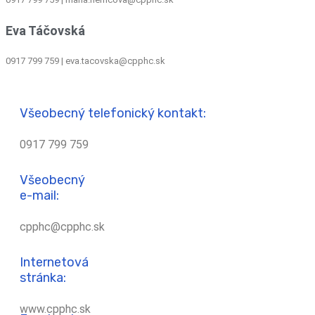
Eva Táčovská
0917 799 759 | eva.tacovska@cpphc.sk
Všeobecný telefonický kontakt:
0917 799 759
Všeobecný
e-mail:
cpphc@cpphc.sk
Internetová
stránka:
www.cpphc.sk