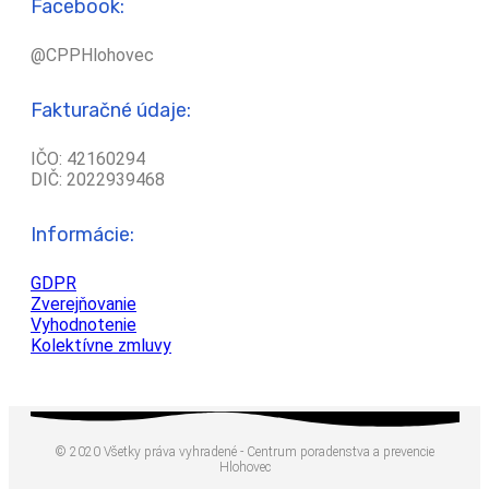
Facebook:
@CPPHlohovec
Fakturačné údaje:
IČO: 42160294
DIČ: 2022939468
Informácie:
GDPR
Zverejňovanie
Vyhodnotenie
Kolektívne zmluvy
© 2020 Všetky práva vyhradené - Centrum poradenstva a prevencie
Hlohovec