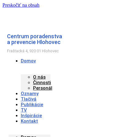
Preskočiť na obsah
Centrum poradenstva
a prevencie Hlohovec
Fraštacká 4, 920 01 Hlohovec
Domov
O nás
Činnosti
Personál
Oznamy
Tlačivá
Publikácie
TV
Inšpirácie
Kontakt