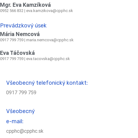
Mgr. Eva Kamzíková
0952 566 832
|
eva.kamzikova@cpphc.sk
Prevádzkový úsek
Mária Nemcová
0917 799 759
|
maria.nemcova@cpphc.sk
Eva Táčovská
0917 799 759 | eva.tacovska@cpphc.sk
Všeobecný telefonický kontakt:
0917 799 759
Všeobecný
e-mail:
cpphc@cpphc.sk