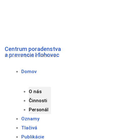
Preskočiť
na
obsah
Centrum poradenstva
a prevencie Hlohovec
Fraštacká 4, 920 01 Hlohovec
Domov
O nás
Činnosti
Personál
Oznamy
Tlačivá
Publikácie