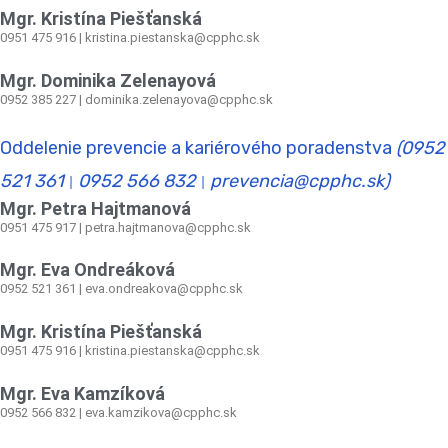
Mgr. Kristína Piešťanská
0951 475 916 | kristina.piestanska@cpphc.sk
Mgr. Dominika Zelenayová
0952 385 227 | dominika.zelenayova@cpphc.sk
Oddelenie prevencie a kariérového poradenstva
(0952
521 361
0952 566 832
prevencia@cpphc.sk)
|
|
Mgr. Petra Hajtmanová
0951 475 917 | petra.hajtmanova@cpphc.sk
Mgr. Eva Ondreáková
0952 521 361
|
eva.ondreakova@cpphc.sk
Mgr. Kristína Piešťanská
0951 475 916 | kristina.piestanska@cpphc.sk
Mgr. Eva Kamzíková
0952 566 832
|
eva.kamzikova@cpphc.sk