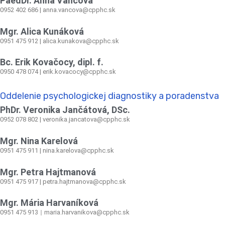
PaedDr. Anna Vančová
0952 402 686 | anna.vancova@cpphc.sk
Mgr. Alica Kunáková
0951 475 912 | alica.kunakova@cpphc.sk
Bc. Erik Kovačocy, dipl. f.
0950 478 074 | erik.kovacocy@cpphc.sk
Oddelenie psychologickej diagnostiky a poradenstva
PhDr. Veronika Jančátová, DSc.
0952 078 802 | veronika.jancatova@cpphc.sk
Mgr. Nina Karelová
0951 475 911 | nina.karelova@cpphc.sk
Mgr. Petra Hajtmanová
0951 475 917 | petra.hajtmanova@cpphc.sk
Mgr. Mária Harvaníková
0951 475 913
maria.harvanikova@cpphc.sk
|