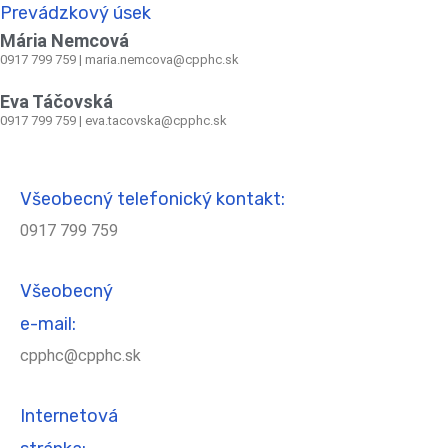
Prevádzkový úsek
Mária Nemcová
0917 799 759
|
maria.nemcova@cpphc.sk
Eva Táčovská
0917 799 759 | eva.tacovska@cpphc.sk
Všeobecný telefonický kontakt:
0917 799 759
Všeobecný
e-mail:
cpphc@cpphc.sk
Internetová