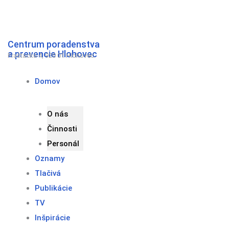
Preskočiť
na
obsah
Centrum poradenstva
a prevencie Hlohovec
Fraštacká 4, 920 01 Hlohovec
Domov
O nás
Činnosti
Personál
Oznamy
Tlačivá
Publikácie
TV
Inšpirácie