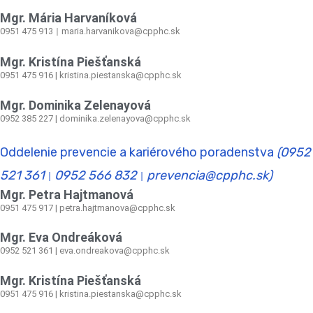
Mgr. Mária Harvaníková
0951 475 913
maria.harvanikova@cpphc.sk
|
Mgr. Kristína Piešťanská
0951 475 916 | kristina.piestanska@cpphc.sk
Mgr. Dominika Zelenayová
0952 385 227 | dominika.zelenayova@cpphc.sk
Oddelenie prevencie a kariérového poradenstva
(0952
521 361
0952 566 832
prevencia@cpphc.sk)
|
|
Mgr. Petra Hajtmanová
0951 475 917 | petra.hajtmanova@cpphc.sk
Mgr. Eva Ondreáková
0952 521 361
|
eva.ondreakova@cpphc.sk
Mgr. Kristína Piešťanská
0951 475 916 | kristina.piestanska@cpphc.sk