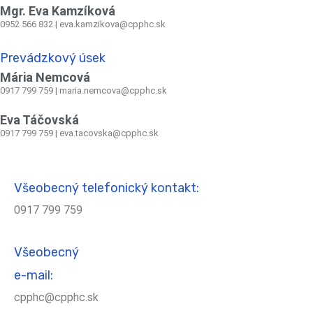
Mgr. Eva Kamzíková
0952 566 832
|
eva.kamzikova@cpphc.sk
Prevádzkový úsek
Mária Nemcová
0917 799 759
|
maria.nemcova@cpphc.sk
Eva Táčovská
0917 799 759 | eva.tacovska@cpphc.sk
Všeobecný telefonický kontakt:
0917 799 759
Všeobecný
e-mail:
cpphc@cpphc.sk