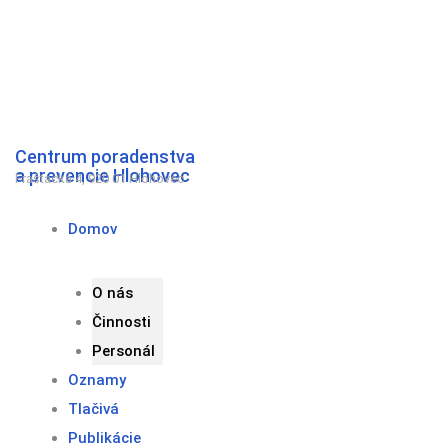
Preskočiť
na
obsah
Centrum poradenstva
a prevencie Hlohovec
Fraštacká 4, 920 01 Hlohovec
Domov
O nás
Činnosti
Personál
Oznamy
Tlačivá
Publikácie