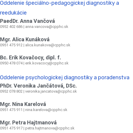
Oddelenie špeciálno-pedagogickej diagnostiky a
reedukácie
PaedDr. Anna Vančová
0952 402 686 | anna.vancova@cpphc.sk
Mgr. Alica Kunáková
0951 475 912 | alica.kunakova@cpphc.sk
Bc. Erik Kovačocy, dipl. f.
0950 478 074 | erik.kovacocy@cpphc.sk
Oddelenie psychologickej diagnostiky a poradenstva
PhDr. Veronika Jančátová, DSc.
0952 078 802 | veronika.jancatova@cpphc.sk
Mgr. Nina Karelová
0951 475 911 | nina.karelova@cpphc.sk
Mgr. Petra Hajtmanová
0951 475 917 | petra.hajtmanova@cpphc.sk