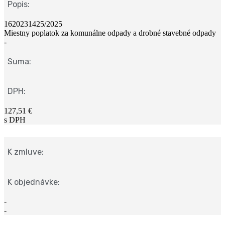
Popis:
1620231425/2025
Miestny poplatok za komunálne odpady a drobné stavebné odpady
-
Suma:
DPH:
127,51 €
s DPH
K zmluve:
K objednávke:
-
-