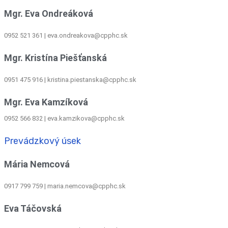
Mgr. Eva Ondreáková
0952 521 361
|
eva.ondreakova@cpphc.sk
Mgr. Kristína Piešťanská
0951 475 916 | kristina.piestanska@cpphc.sk
Mgr. Eva Kamzíková
0952 566 832
|
eva.kamzikova@cpphc.sk
Prevádzkový úsek
Mária Nemcová
0917 799 759
|
maria.nemcova@cpphc.sk
Eva Táčovská