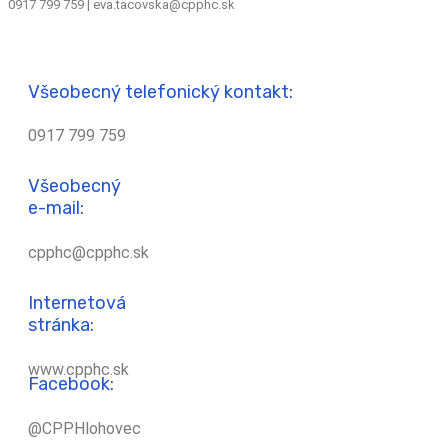
0917 799 759 | eva.tacovska@cpphc.sk
Všeobecný telefonický kontakt:
0917 799 759
Všeobecný
e-mail:
cpphc@cpphc.sk
Internetová
stránka:
www.cpphc.sk
Facebook:
@CPPHlohovec