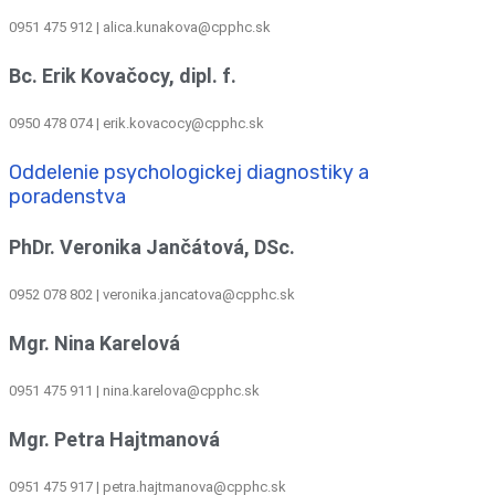
0951 475 912 | alica.kunakova@cpphc.sk
Bc. Erik Kovačocy, dipl. f.
0950 478 074 | erik.kovacocy@cpphc.sk
Oddelenie psychologickej diagnostiky a
poradenstva
PhDr. Veronika Jančátová, DSc.
0952 078 802 | veronika.jancatova@cpphc.sk
Mgr. Nina Karelová
0951 475 911 | nina.karelova@cpphc.sk
Mgr. Petra Hajtmanová
0951 475 917 | petra.hajtmanova@cpphc.sk