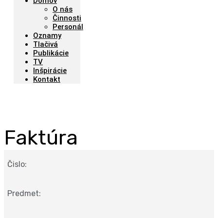
Domov
O nás
Činnosti
Personál
Oznamy
Tlačivá
Publikácie
TV
Inšpirácie
Kontakt
Faktúra
Čislo:
Predmet: