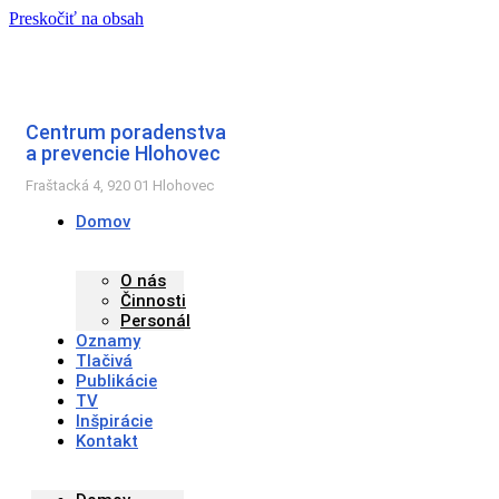
Preskočiť na obsah
Centrum poradenstva
a prevencie Hlohovec
Fraštacká 4, 920 01 Hlohovec
Domov
O nás
Činnosti
Personál
Oznamy
Tlačivá
Publikácie
TV
Inšpirácie
Kontakt