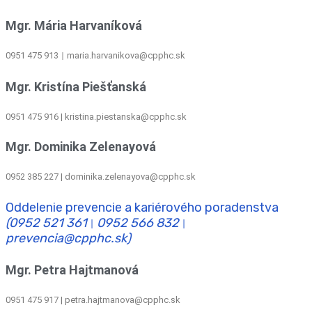
Mgr. Mária Harvaníková
0951 475 913
maria.harvanikova@cpphc.sk
|
Mgr. Kristína Piešťanská
0951 475 916 | kristina.piestanska@cpphc.sk
Mgr. Dominika Zelenayová
0952 385 227 | dominika.zelenayova@cpphc.sk
Oddelenie prevencie a kariérového poradenstva
(0952 521 361
0952 566 832
|
|
prevencia@cpphc.sk)
Mgr. Petra Hajtmanová
0951 475 917 | petra.hajtmanova@cpphc.sk