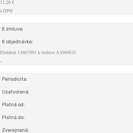
11,28 €
s DPH
K zmluve:
K objednávke:
Dodatok 13667091 k zmluve A5066835
-
Periodicita:
Uzatvorená:
Platná od:
Platná do:
Zverejnená: