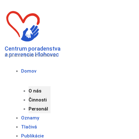
Preskočiť
na
obsah
Centrum poradenstva
a prevencie Hlohovec
Fraštacká 4, 920 01 Hlohovec
Domov
O nás
Činnosti
Personál
Oznamy
Tlačivá
Publikácie