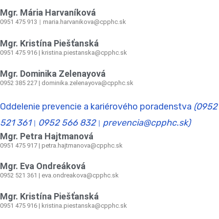
Mgr. Mária Harvaníková
0951 475 913
maria.harvanikova@cpphc.sk
|
Mgr. Kristína Piešťanská
0951 475 916 | kristina.piestanska@cpphc.sk
Mgr. Dominika Zelenayová
0952 385 227 | dominika.zelenayova@cpphc.sk
Oddelenie prevencie a kariérového poradenstva
(0952
521 361
0952 566 832
prevencia@cpphc.sk)
|
|
Mgr. Petra Hajtmanová
0951 475 917 | petra.hajtmanova@cpphc.sk
Mgr. Eva Ondreáková
0952 521 361
|
eva.ondreakova@cpphc.sk
Mgr. Kristína Piešťanská
0951 475 916 | kristina.piestanska@cpphc.sk