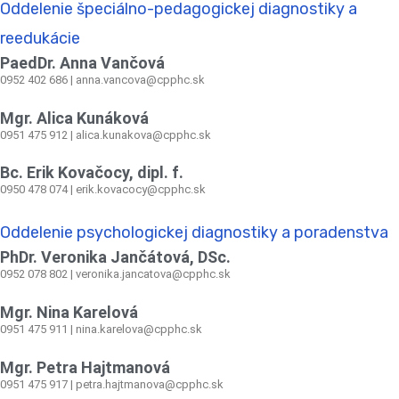
Oddelenie špeciálno-pedagogickej diagnostiky a
reedukácie
PaedDr. Anna Vančová
0952 402 686 | anna.vancova@cpphc.sk
Mgr. Alica Kunáková
0951 475 912 | alica.kunakova@cpphc.sk
Bc. Erik Kovačocy, dipl. f.
0950 478 074 | erik.kovacocy@cpphc.sk
Oddelenie psychologickej diagnostiky a poradenstva
PhDr. Veronika Jančátová, DSc.
0952 078 802 | veronika.jancatova@cpphc.sk
Mgr. Nina Karelová
0951 475 911 | nina.karelova@cpphc.sk
Mgr. Petra Hajtmanová
0951 475 917 | petra.hajtmanova@cpphc.sk