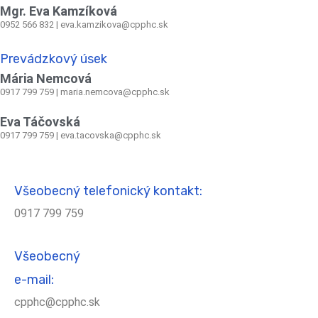
Mgr. Eva Kamzíková
0952 566 832
|
eva.kamzikova@cpphc.sk
Prevádzkový úsek
Mária Nemcová
0917 799 759
|
maria.nemcova@cpphc.sk
Eva Táčovská
0917 799 759 | eva.tacovska@cpphc.sk
Všeobecný telefonický kontakt:
0917 799 759
Všeobecný
e-mail:
cpphc@cpphc.sk