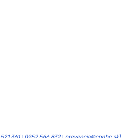
 521 361
0952 566 832
prevencia@cpphc.sk)
|
|