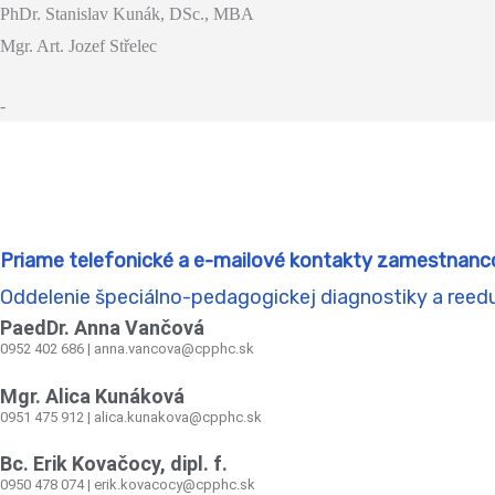
PhDr. Stanislav Kunák, DSc., MBA
Mgr. Art. Jozef Střelec
-
Priame telefonické a e-mailové kontakty zamestnanc
Oddelenie špeciálno-pedagogickej diagnostiky a reed
PaedDr. Anna Vančová
0952 402 686 | anna.vancova@cpphc.sk
Mgr. Alica Kunáková
0951 475 912 | alica.kunakova@cpphc.sk
Bc. Erik Kovačocy, dipl. f.
0950 478 074 | erik.kovacocy@cpphc.sk