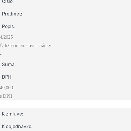
Čislo:
Predmet:
Popis:
4/2025
Údržba internetovej stránky
-
Suma:
DPH:
40,00 €
s DPH
K zmluve:
K objednávke: