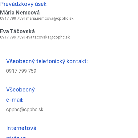
Prevádzkový úsek
Mária Nemcová
0917 799 759
|
maria.nemcova@cpphc.sk
Eva Táčovská
0917 799 759 | eva.tacovska@cpphc.sk
Všeobecný telefonický kontakt:
0917 799 759
Všeobecný
e-mail:
cpphc@cpphc.sk
Internetová