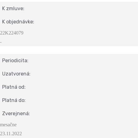
K zmluve:
K objednávke:
22K224079
-
Periodicita:
Uzatvorená:
Platná od:
Platná do:
Zverejnená:
mesačne
23.11.2022