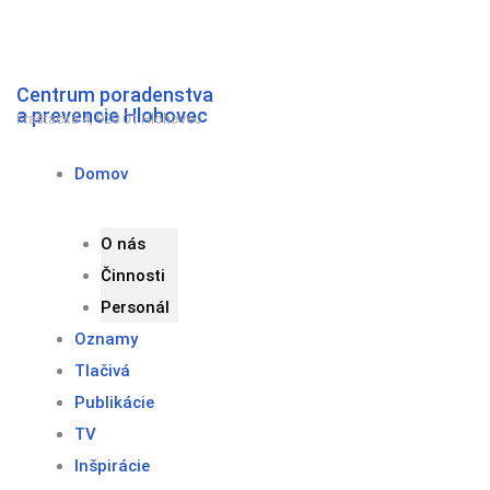
Preskočiť
na
obsah
Centrum poradenstva
a prevencie Hlohovec
Fraštacká 4, 920 01 Hlohovec
Domov
O nás
Činnosti
Personál
Oznamy
Tlačivá
Publikácie
TV
Inšpirácie