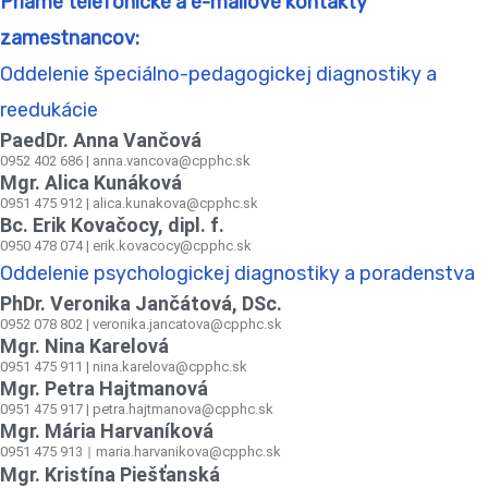
Priame telefonické a e-mailové kontakty
zamestnancov:
Oddelenie špeciálno-pedagogickej diagnostiky a
reedukácie
PaedDr. Anna Vančová
0952 402 686 | anna.vancova@cpphc.sk
Mgr. Alica Kunáková
0951 475 912 | alica.kunakova@cpphc.sk
Bc. Erik Kovačocy, dipl. f.
0950 478 074 | erik.kovacocy@cpphc.sk
Oddelenie psychologickej diagnostiky a poradenstva
PhDr. Veronika Jančátová, DSc.
0952 078 802 | veronika.jancatova@cpphc.sk
Mgr. Nina Karelová
0951 475 911 | nina.karelova@cpphc.sk
Mgr. Petra Hajtmanová
0951 475 917 | petra.hajtmanova@cpphc.sk
Mgr. Mária Harvaníková
0951 475 913
maria.harvanikova@cpphc.sk
|
Mgr. Kristína Piešťanská