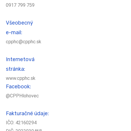
0917 799 759
Všeobecný
e-mail:
cpphc@cpphc.sk
Internetová
stránka:
www.cpphc.sk
Facebook:
@CPPHlohovec
Fakturačné údaje:
IČO: 42160294