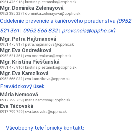
0951 475 916 | kristina.piestanska@cpphc.sk
Mgr. Dominika Zelenayová
0952 385 227 | dominika.zelenayova@cpphc.sk
Oddelenie prevencie a kariérového poradenstva
(0952
521 361
0952 566 832
prevencia@cpphc.sk)
|
|
Mgr. Petra Hajtmanová
0951 475 917 | petra.hajtmanova@cpphc.sk
Mgr. Eva Ondreáková
0952 521 361
|
eva.ondreakova@cpphc.sk
Mgr. Kristína Piešťanská
0951 475 916 | kristina.piestanska@cpphc.sk
Mgr. Eva Kamzíková
0952 566 832
|
eva.kamzikova@cpphc.sk
Prevádzkový úsek
Mária Nemcová
0917 799 759
|
maria.nemcova@cpphc.sk
Eva Táčovská
0917 799 759 | eva.tacovska@cpphc.sk
Všeobecný telefonický kontakt: