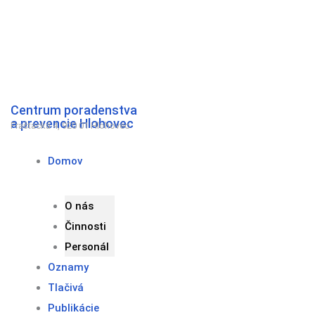
Preskočiť
na
obsah
Centrum poradenstva
a prevencie Hlohovec
Fraštacká 4, 920 01 Hlohovec
Domov
O nás
Činnosti
Personál
Oznamy
Tlačivá
Publikácie