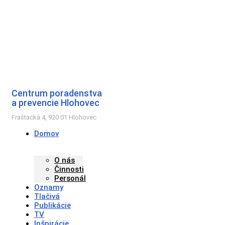
Preskočiť
na
obsah
Centrum poradenstva
a prevencie Hlohovec
Fraštacká 4, 920 01 Hlohovec
Domov
O nás
Činnosti
Personál
Oznamy
Tlačivá
Publikácie
TV
Inšpirácie