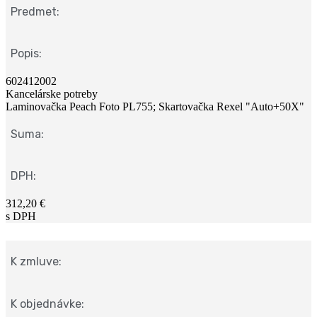
Predmet:
Popis:
602412002
Kancelárske potreby
Laminovačka Peach Foto PL755; Skartovačka Rexel "Auto+50X"
Suma:
DPH:
312,20 €
s DPH
K zmluve:
K objednávke: