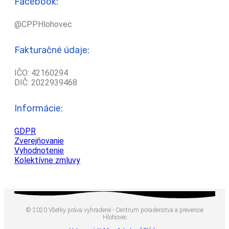
Facebook:
@CPPHlohovec
Fakturačné údaje:
IČO: 42160294
DIČ: 2022939468
Informácie:
GDPR
Zverejňovanie
Vyhodnotenie
Kolektívne zmluvy
© 2020 Všetky práva vyhradené - Centrum poradenstva a prevencie
Hlohovec