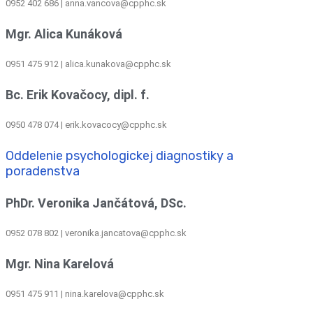
0952 402 686 | anna.vancova@cpphc.sk
Mgr. Alica Kunáková
0951 475 912 | alica.kunakova@cpphc.sk
Bc. Erik Kovačocy, dipl. f.
0950 478 074 | erik.kovacocy@cpphc.sk
Oddelenie psychologickej diagnostiky a
poradenstva
PhDr. Veronika Jančátová, DSc.
0952 078 802 | veronika.jancatova@cpphc.sk
Mgr. Nina Karelová
0951 475 911 | nina.karelova@cpphc.sk