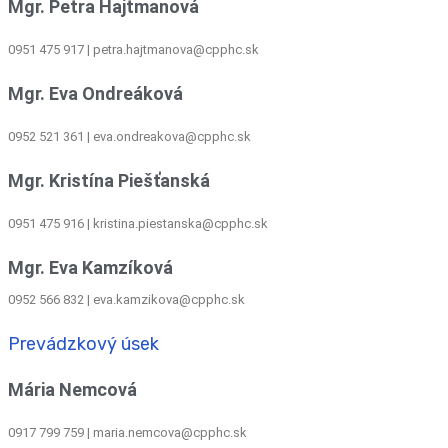
Mgr. Petra Hajtmanová
0951 475 917 | petra.hajtmanova@cpphc.sk
Mgr. Eva Ondreáková
0952 521 361
|
eva.ondreakova@cpphc.sk
Mgr. Kristína Piešťanská
0951 475 916 | kristina.piestanska@cpphc.sk
Mgr. Eva Kamzíková
0952 566 832
|
eva.kamzikova@cpphc.sk
Prevádzkový úsek
Mária Nemcová
0917 799 759
|
maria.nemcova@cpphc.sk