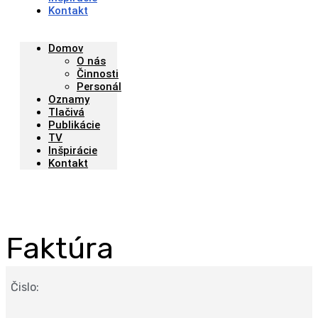
Kontakt
Domov
O nás
Činnosti
Personál
Oznamy
Tlačivá
Publikácie
TV
Inšpirácie
Kontakt
Faktúra
Čislo: