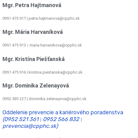
Mgr. Petra Hajtmanová
0951 475 917 | petra.hajtmanova@cpphc.sk
Mgr. Mária Harvaníková
0951 475 913
maria.harvanikova@cpphc.sk
|
Mgr. Kristína Piešťanská
0951 475 916 | kristina.piestanska@cpphc.sk
Mgr. Dominika Zelenayová
0952 385 227 | dominika.zelenayova@cpphc.sk
Oddelenie prevencie a kariérového poradenstva
(0952 521 361
0952 566 832
|
|
prevencia@cpphc.sk)