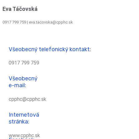
Eva Táčovská
0917 799 759 | eva.tacovska@cpphc.sk
Všeobecný telefonický kontakt:
0917 799 759
Všeobecný
e-mail:
cpphc@cpphc.sk
Internetová
stránka:
www.cpphc.sk