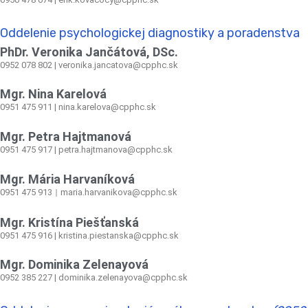
Oddelenie psychologickej diagnostiky a poradenstva
PhDr. Veronika Jančátová, DSc.
0952 078 802 | veronika.jancatova@cpphc.sk
Mgr. Nina Karelová
0951 475 911 | nina.karelova@cpphc.sk
Mgr. Petra Hajtmanová
0951 475 917 | petra.hajtmanova@cpphc.sk
Mgr. Mária Harvaníková
0951 475 913
maria.harvanikova@cpphc.sk
|
Mgr. Kristína Piešťanská
0951 475 916 | kristina.piestanska@cpphc.sk
Mgr. Dominika Zelenayová
0952 385 227 | dominika.zelenayova@cpphc.sk