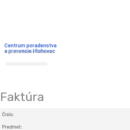
Preskočiť
na
obsah
Centrum poradenstva
a prevencie Hlohovec
Fraštacká 4, 920 01 Hlohovec
Faktúra
Čislo:
Predmet: