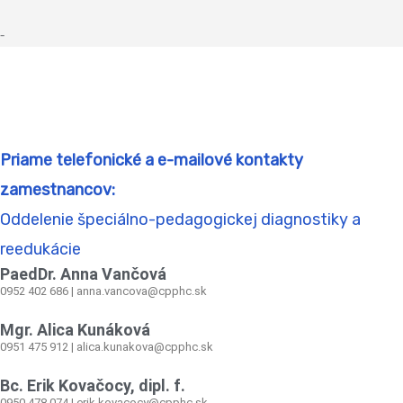
-
Priame telefonické a e-mailové kontakty
zamestnancov:
Oddelenie špeciálno-pedagogickej diagnostiky a
reedukácie
PaedDr. Anna Vančová
0952 402 686 | anna.vancova@cpphc.sk
Mgr. Alica Kunáková
0951 475 912 | alica.kunakova@cpphc.sk
Bc. Erik Kovačocy, dipl. f.
0950 478 074 | erik.kovacocy@cpphc.sk