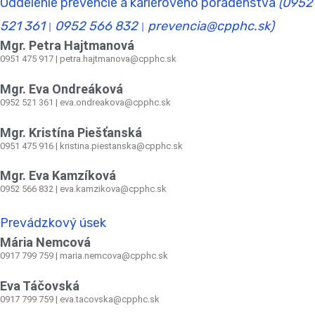
Oddelenie prevencie a kariérového poradenstva
(0952
521 361
0952 566 832
prevencia@cpphc.sk)
|
|
Mgr. Petra Hajtmanová
0951 475 917 | petra.hajtmanova@cpphc.sk
Mgr. Eva Ondreáková
0952 521 361
|
eva.ondreakova@cpphc.sk
Mgr. Kristína Piešťanská
0951 475 916 | kristina.piestanska@cpphc.sk
Mgr. Eva Kamzíková
0952 566 832
|
eva.kamzikova@cpphc.sk
Prevádzkový úsek
Mária Nemcová
0917 799 759
|
maria.nemcova@cpphc.sk
Eva Táčovská
0917 799 759 | eva.tacovska@cpphc.sk