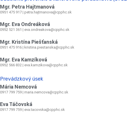
Mgr. Petra Hajtmanová
0951 475 917 | petra.hajtmanova@cpphc.sk
Mgr. Eva Ondreáková
0952 521 361
|
eva.ondreakova@cpphc.sk
Mgr. Kristína Piešťanská
0951 475 916 | kristina.piestanska@cpphc.sk
Mgr. Eva Kamzíková
0952 566 832
|
eva.kamzikova@cpphc.sk
Prevádzkový úsek
Mária Nemcová
0917 799 759
|
maria.nemcova@cpphc.sk
Eva Táčovská
0917 799 759 | eva.tacovska@cpphc.sk