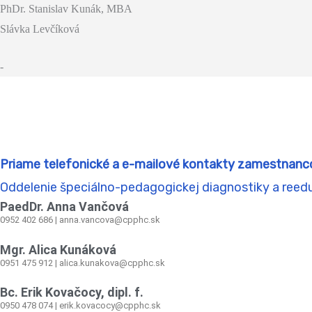
PhDr. Stanislav Kunák, MBA
Slávka Levčíková
-
Priame telefonické a e-mailové kontakty zamestnanc
Oddelenie špeciálno-pedagogickej diagnostiky a reed
PaedDr. Anna Vančová
0952 402 686 | anna.vancova@cpphc.sk
Mgr. Alica Kunáková
0951 475 912 | alica.kunakova@cpphc.sk
Bc. Erik Kovačocy, dipl. f.
0950 478 074 | erik.kovacocy@cpphc.sk