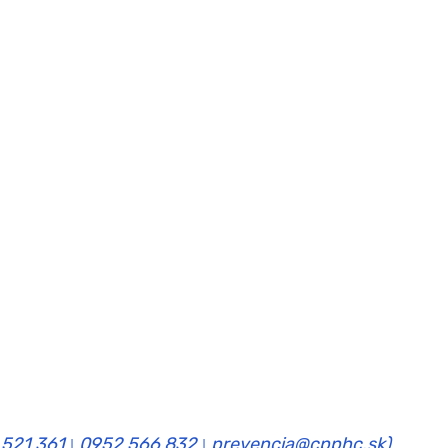
 521 361
0952 566 832
prevencia@cpphc.sk)
|
|