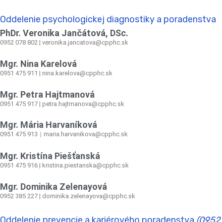
Oddelenie psychologickej diagnostiky a poradenstva
PhDr. Veronika Jančátová, DSc.
0952 078 802 | veronika.jancatova@cpphc.sk
Mgr. Nina Karelová
0951 475 911 | nina.karelova@cpphc.sk
Mgr. Petra Hajtmanová
0951 475 917 | petra.hajtmanova@cpphc.sk
Mgr. Mária Harvaníková
0951 475 913
maria.harvanikova@cpphc.sk
|
Mgr. Kristína Piešťanská
0951 475 916 | kristina.piestanska@cpphc.sk
Mgr. Dominika Zelenayová
0952 385 227 | dominika.zelenayova@cpphc.sk
Oddelenie prevencie a kariérového poradenstva
(0952