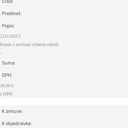
Čislo:
Predmet:
Popis:
231124313
Pranie a servisná výmena rohoží
-
Suma:
DPH:
30,60 €
s DPH
K zmluve:
K objednávke: