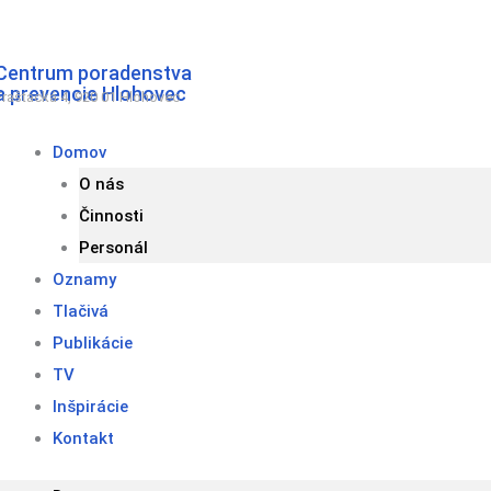
Preskočiť
na
Centrum poradenstva
obsah
a prevencie Hlohovec
Fraštacká 4, 920 01 Hlohovec
Domov
O nás
Činnosti
Personál
Oznamy
Tlačivá
Publikácie
TV
Inšpirácie
Kontakt