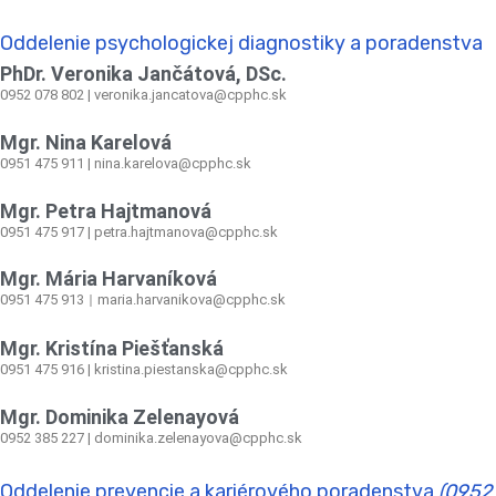
Oddelenie psychologickej diagnostiky a poradenstva
PhDr. Veronika Jančátová, DSc.
0952 078 802 | veronika.jancatova@cpphc.sk
Mgr. Nina Karelová
0951 475 911 | nina.karelova@cpphc.sk
Mgr. Petra Hajtmanová
0951 475 917 | petra.hajtmanova@cpphc.sk
Mgr. Mária Harvaníková
0951 475 913
maria.harvanikova@cpphc.sk
|
Mgr. Kristína Piešťanská
0951 475 916 | kristina.piestanska@cpphc.sk
Mgr. Dominika Zelenayová
0952 385 227 | dominika.zelenayova@cpphc.sk
Oddelenie prevencie a kariérového poradenstva
(0952