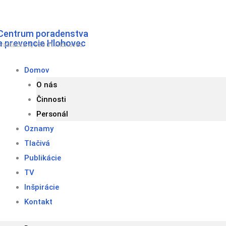
Preskočiť
na
Centrum poradenstva
obsah
a prevencie Hlohovec
Fraštacká 4, 920 01 Hlohovec
Domov
O nás
Činnosti
Personál
Oznamy
Tlačivá
Publikácie
TV
Inšpirácie
Kontakt