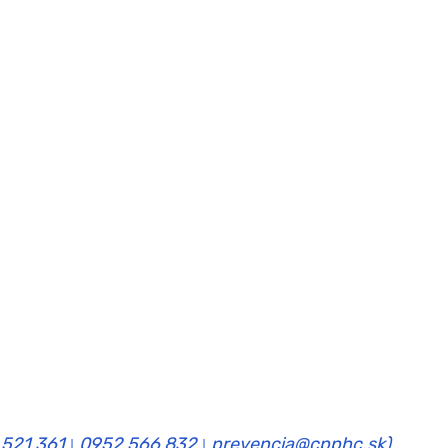
 521 361
0952 566 832
prevencia@cpphc.sk)
|
|