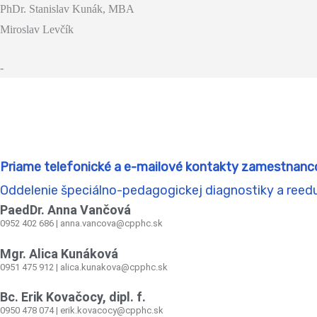
PhDr. Stanislav Kunák, MBA
Miroslav Levčík
-
Priame telefonické a e-mailové kontakty zamestnanc
Oddelenie špeciálno-pedagogickej diagnostiky a reed
PaedDr. Anna Vančová
0952 402 686 | anna.vancova@cpphc.sk
Mgr. Alica Kunáková
0951 475 912 | alica.kunakova@cpphc.sk
Bc. Erik Kovačocy, dipl. f.
0950 478 074 | erik.kovacocy@cpphc.sk