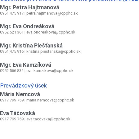
Mgr. Petra Hajtmanová
0951 475 917 | petra.hajtmanova@cpphc.sk
Mgr. Eva Ondreáková
0952 521 361
|
eva.ondreakova@cpphc.sk
Mgr. Kristína Piešťanská
0951 475 916 | kristina.piestanska@cpphc.sk
Mgr. Eva Kamzíková
0952 566 832
|
eva.kamzikova@cpphc.sk
Prevádzkový úsek
Mária Nemcová
0917 799 759
|
maria.nemcova@cpphc.sk
Eva Táčovská
0917 799 759 | eva.tacovska@cpphc.sk