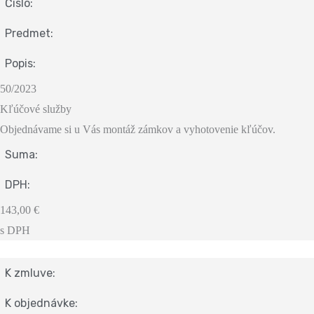
Čislo:
Predmet:
Popis:
50/2023
Kľúčové služby
Objednávame si u Vás montáž zámkov a vyhotovenie kľúčov.
Suma:
DPH:
143,00 €
s DPH
K zmluve:
K objednávke: