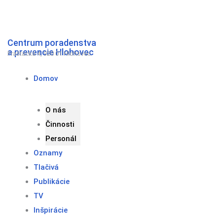
Preskočiť
na
obsah
Centrum poradenstva
a prevencie Hlohovec
Fraštacká 4, 920 01 Hlohovec
Domov
O nás
Činnosti
Personál
Oznamy
Tlačivá
Publikácie
TV
Inšpirácie