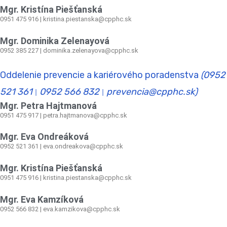
Mgr. Kristína Piešťanská
0951 475 916 | kristina.piestanska@cpphc.sk
Mgr. Dominika Zelenayová
0952 385 227 | dominika.zelenayova@cpphc.sk
Oddelenie prevencie a kariérového poradenstva
(0952
521 361
0952 566 832
prevencia@cpphc.sk)
|
|
Mgr. Petra Hajtmanová
0951 475 917 | petra.hajtmanova@cpphc.sk
Mgr. Eva Ondreáková
0952 521 361
|
eva.ondreakova@cpphc.sk
Mgr. Kristína Piešťanská
0951 475 916 | kristina.piestanska@cpphc.sk
Mgr. Eva Kamzíková
0952 566 832
|
eva.kamzikova@cpphc.sk