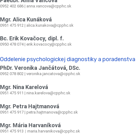
PaedDr. Anna Vančová
0952 402 686 | anna.vancova@cpphc.sk
Mgr. Alica Kunáková
0951 475 912 | alica.kunakova@cpphc.sk
Bc. Erik Kovačocy, dipl. f.
0950 478 074 | erik.kovacocy@cpphc.sk
Oddelenie psychologickej diagnostiky a poradenstva
PhDr. Veronika Jančátová, DSc.
0952 078 802 | veronika.jancatova@cpphc.sk
Mgr. Nina Karelová
0951 475 911 | nina.karelova@cpphc.sk
Mgr. Petra Hajtmanová
0951 475 917 | petra.hajtmanova@cpphc.sk
Mgr. Mária Harvaníková
0951 475 913
maria.harvanikova@cpphc.sk
|