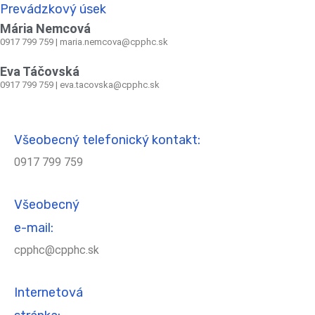
Prevádzkový úsek
Mária Nemcová
0917 799 759
|
maria.nemcova@cpphc.sk
Eva Táčovská
0917 799 759 | eva.tacovska@cpphc.sk
Všeobecný telefonický kontakt:
0917 799 759
Všeobecný
e-mail:
cpphc@cpphc.sk
Internetová