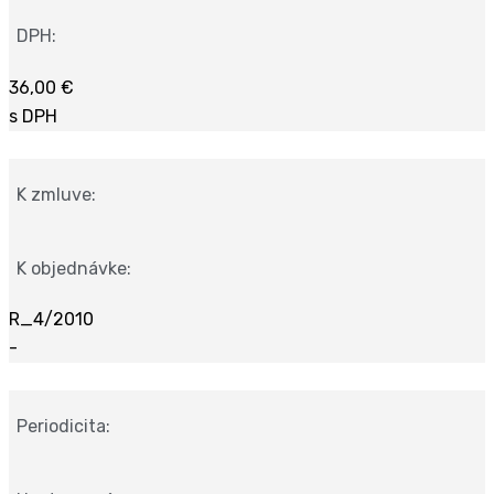
DPH:
36,00 €
s DPH
K zmluve:
K objednávke:
R_4/2010
-
Periodicita: