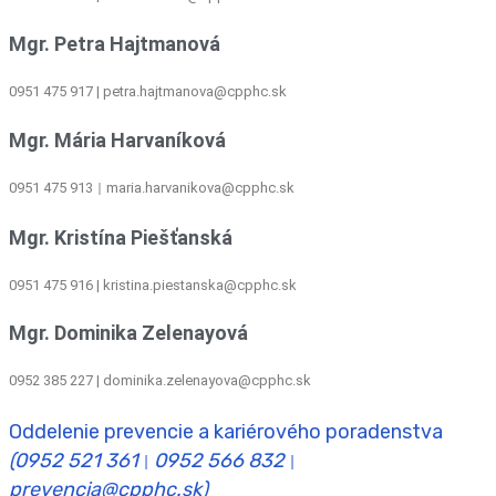
Mgr. Petra Hajtmanová
0951 475 917 | petra.hajtmanova@cpphc.sk
Mgr. Mária Harvaníková
0951 475 913
maria.harvanikova@cpphc.sk
|
Mgr. Kristína Piešťanská
0951 475 916 | kristina.piestanska@cpphc.sk
Mgr. Dominika Zelenayová
0952 385 227 | dominika.zelenayova@cpphc.sk
Oddelenie prevencie a kariérového poradenstva
(0952 521 361
0952 566 832
|
|
prevencia@cpphc.sk)