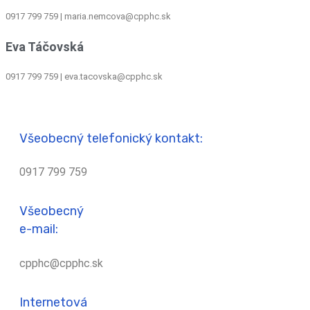
0917 799 759
|
maria.nemcova@cpphc.sk
Eva Táčovská
0917 799 759 | eva.tacovska@cpphc.sk
Všeobecný telefonický kontakt:
0917 799 759
Všeobecný
e-mail:
cpphc@cpphc.sk
Internetová