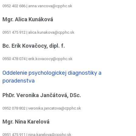
0952 402 686 | anna.vancova@cpphc.sk
Mgr. Alica Kunáková
0951 475 912 | alica.kunakova@cpphc.sk
Bc. Erik Kovačocy, dipl. f.
0950 478 074 | erik.kovacocy@cpphc.sk
Oddelenie psychologickej diagnostiky a
poradenstva
PhDr. Veronika Jančátová, DSc.
0952 078 802 | veronika.jancatova@cpphc.sk
Mgr. Nina Karelová
0951 475 911 | nina.karelova@cpphc.sk