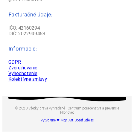
Fakturačné údaje:
IČO: 42160294
DIČ: 2022939468
Informácie:
GDPR
Zverejňovanie
Vyhodnotenie
Kolektívne zmluvy
© 2020 Všetky práva vyhradené - Centrum poradenstva a prevencie
Hlohovec
Vytvorené ❤ Mgr. Art. Jozef Střelec