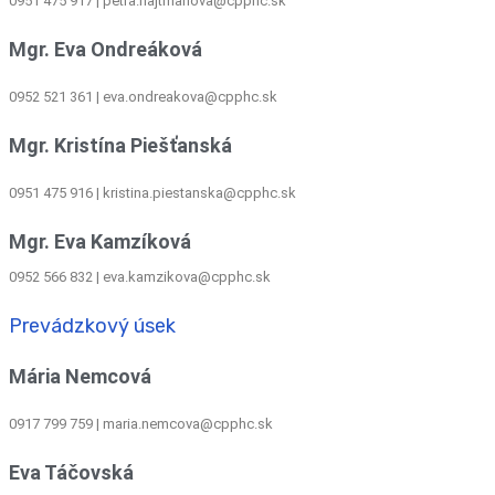
0951 475 917 | petra.hajtmanova@cpphc.sk
Mgr. Eva Ondreáková
0952 521 361
|
eva.ondreakova@cpphc.sk
Mgr. Kristína Piešťanská
0951 475 916 | kristina.piestanska@cpphc.sk
Mgr. Eva Kamzíková
0952 566 832
|
eva.kamzikova@cpphc.sk
Prevádzkový úsek
Mária Nemcová
0917 799 759
|
maria.nemcova@cpphc.sk
Eva Táčovská