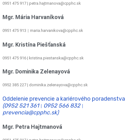
0951 475 917 | petra.hajtmanova@cpphc.sk
Mgr. Mária Harvaníková
0951 475 913
maria.harvanikova@cpphc.sk
|
Mgr. Kristína Piešťanská
0951 475 916 | kristina.piestanska@cpphc.sk
Mgr. Dominika Zelenayová
0952 385 227 | dominika.zelenayova@cpphc.sk
Oddelenie prevencie a kariérového poradenstva
(0952 521 361
0952 566 832
|
|
prevencia@cpphc.sk)
Mgr. Petra Hajtmanová