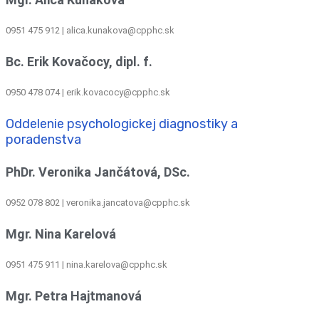
0951 475 912 | alica.kunakova@cpphc.sk
Bc. Erik Kovačocy, dipl. f.
0950 478 074 | erik.kovacocy@cpphc.sk
Oddelenie psychologickej diagnostiky a
poradenstva
PhDr. Veronika Jančátová, DSc.
0952 078 802 | veronika.jancatova@cpphc.sk
Mgr. Nina Karelová
0951 475 911 | nina.karelova@cpphc.sk
Mgr. Petra Hajtmanová