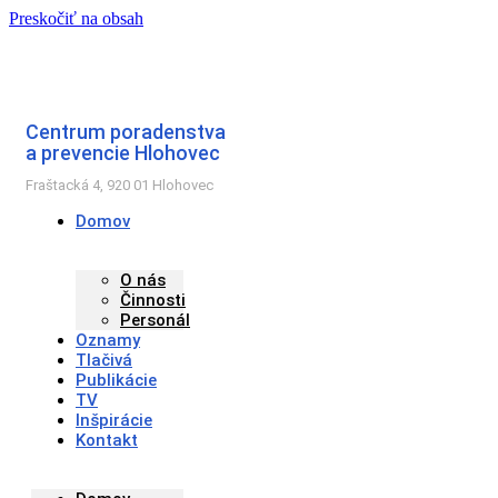
Preskočiť na obsah
Centrum poradenstva
a prevencie Hlohovec
Fraštacká 4, 920 01 Hlohovec
Domov
O nás
Činnosti
Personál
Oznamy
Tlačivá
Publikácie
TV
Inšpirácie
Kontakt