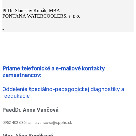
PhDr. Stanislav Kunák, MBA
FONTANA WATERCOOLERS, s. r. o.
-
Priame telefonické a e-mailové kontakty
zamestnancov:
Oddelenie špeciálno-pedagogickej diagnostiky a
reedukácie
PaedDr. Anna Vančová
0952 402 686 | anna.vancova@cpphc.sk
Mgr. Alica Kunáková