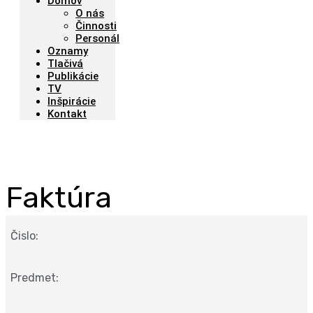
Domov
O nás
Činnosti
Personál
Oznamy
Tlačivá
Publikácie
TV
Inšpirácie
Kontakt
Faktúra
Čislo:
Predmet: