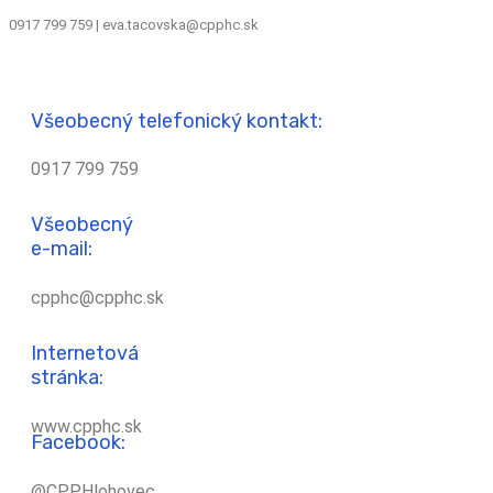
0917 799 759 | eva.tacovska@cpphc.sk
Všeobecný telefonický kontakt:
0917 799 759
Všeobecný
e-mail:
cpphc@cpphc.sk
Internetová
stránka:
www.cpphc.sk
Facebook:
@CPPHlohovec