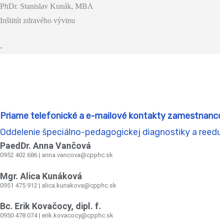
PhDr. Stanislav Kunák, MBA
Inštitút zdravého vývinu
-
Priame telefonické a e-mailové kontakty zamestnanc
Oddelenie špeciálno-pedagogickej diagnostiky a reed
PaedDr. Anna Vančová
0952 402 686 | anna.vancova@cpphc.sk
Mgr. Alica Kunáková
0951 475 912 | alica.kunakova@cpphc.sk
Bc. Erik Kovačocy, dipl. f.
0950 478 074 | erik.kovacocy@cpphc.sk