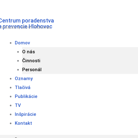
Preskočiť
na
Centrum poradenstva
obsah
a prevencie Hlohovec
Fraštacká 4, 920 01 Hlohovec
Domov
O nás
Činnosti
Personál
Oznamy
Tlačivá
Publikácie
TV
Inšpirácie
Kontakt