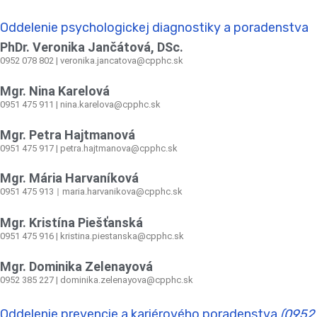
Oddelenie psychologickej diagnostiky a poradenstva
PhDr. Veronika Jančátová, DSc.
0952 078 802 | veronika.jancatova@cpphc.sk
Mgr. Nina Karelová
0951 475 911 | nina.karelova@cpphc.sk
Mgr. Petra Hajtmanová
0951 475 917 | petra.hajtmanova@cpphc.sk
Mgr. Mária Harvaníková
0951 475 913
maria.harvanikova@cpphc.sk
|
Mgr. Kristína Piešťanská
0951 475 916 | kristina.piestanska@cpphc.sk
Mgr. Dominika Zelenayová
0952 385 227 | dominika.zelenayova@cpphc.sk
Oddelenie prevencie a kariérového poradenstva
(0952