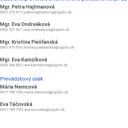
Mgr. Petra Hajtmanová
0951 475 917 | petra.hajtmanova@cpphc.sk
Mgr. Eva Ondreáková
0952 521 361
|
eva.ondreakova@cpphc.sk
Mgr. Kristína Piešťanská
0951 475 916 | kristina.piestanska@cpphc.sk
Mgr. Eva Kamzíková
0952 566 832
|
eva.kamzikova@cpphc.sk
Prevádzkový úsek
Mária Nemcová
0917 799 759
|
maria.nemcova@cpphc.sk
Eva Táčovská
0917 799 759 | eva.tacovska@cpphc.sk