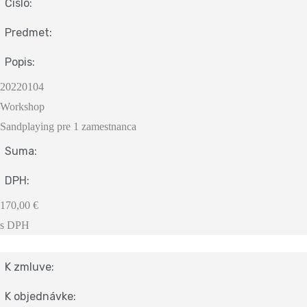
Čislo:
Predmet:
Popis:
20220104
Workshop
Sandplaying pre 1 zamestnanca
Suma:
DPH:
170,00 €
s DPH
K zmluve:
K objednávke: