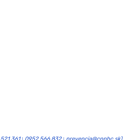
 521 361
0952 566 832
prevencia@cpphc.sk)
|
|