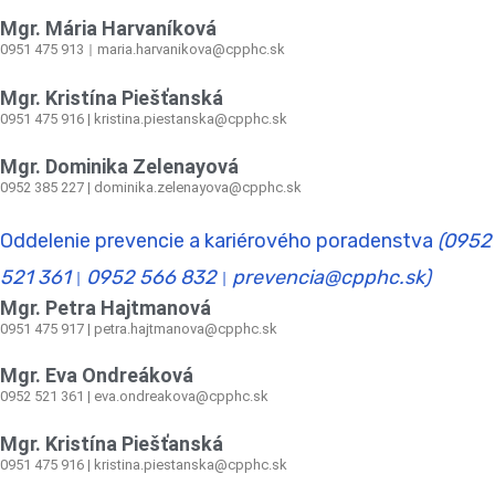
Mgr. Mária Harvaníková
0951 475 913
maria.harvanikova@cpphc.sk
|
Mgr. Kristína Piešťanská
0951 475 916 | kristina.piestanska@cpphc.sk
Mgr. Dominika Zelenayová
0952 385 227 | dominika.zelenayova@cpphc.sk
Oddelenie prevencie a kariérového poradenstva
(0952
521 361
0952 566 832
prevencia@cpphc.sk)
|
|
Mgr. Petra Hajtmanová
0951 475 917 | petra.hajtmanova@cpphc.sk
Mgr. Eva Ondreáková
0952 521 361
|
eva.ondreakova@cpphc.sk
Mgr. Kristína Piešťanská
0951 475 916 | kristina.piestanska@cpphc.sk