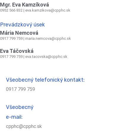
Mgr. Eva Kamzíková
0952 566 832
|
eva.kamzikova@cpphc.sk
Prevádzkový úsek
Mária Nemcová
0917 799 759
|
maria.nemcova@cpphc.sk
Eva Táčovská
0917 799 759 | eva.tacovska@cpphc.sk
Všeobecný telefonický kontakt:
0917 799 759
Všeobecný
e-mail:
cpphc@cpphc.sk