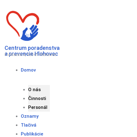
Preskočiť
na
obsah
Centrum poradenstva
a prevencie Hlohovec
Fraštacká 4, 920 01 Hlohovec
Domov
O nás
Činnosti
Personál
Oznamy
Tlačivá
Publikácie