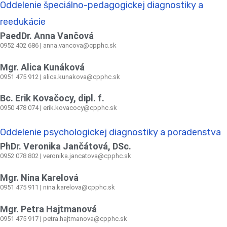
Oddelenie špeciálno-pedagogickej diagnostiky a
reedukácie
PaedDr. Anna Vančová
0952 402 686 | anna.vancova@cpphc.sk
Mgr. Alica Kunáková
0951 475 912 | alica.kunakova@cpphc.sk
Bc. Erik Kovačocy, dipl. f.
0950 478 074 | erik.kovacocy@cpphc.sk
Oddelenie psychologickej diagnostiky a poradenstva
PhDr. Veronika Jančátová, DSc.
0952 078 802 | veronika.jancatova@cpphc.sk
Mgr. Nina Karelová
0951 475 911 | nina.karelova@cpphc.sk
Mgr. Petra Hajtmanová
0951 475 917 | petra.hajtmanova@cpphc.sk