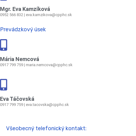
Mgr. Eva Kamzíková
0952 566 832
|
eva.kamzikova@cpphc.sk
Prevádzkový úsek
Mária Nemcová
0917 799 759
|
maria.nemcova@cpphc.sk
Eva Táčovská
0917 799 759 | eva.tacovska@cpphc.sk
Všeobecný telefonický kontakt: