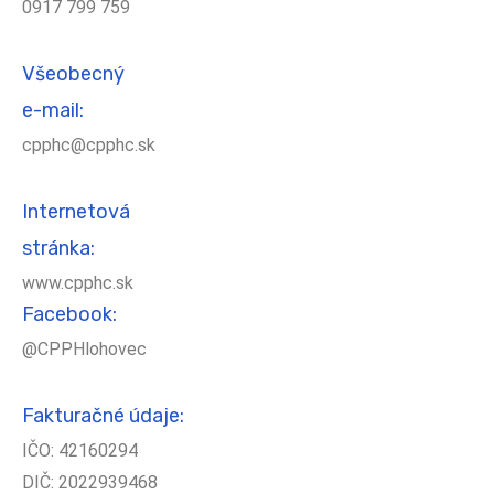
0917 799 759
Všeobecný
e-mail:
cpphc@cpphc.sk
Internetová
stránka:
www.cpphc.sk
Facebook:
@CPPHlohovec
Fakturačné údaje:
IČO: 42160294
DIČ: 2022939468