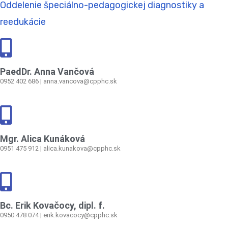
Oddelenie špeciálno-pedagogickej diagnostiky a
reedukácie
PaedDr. Anna Vančová
0952 402 686 | anna.vancova@cpphc.sk
Mgr. Alica Kunáková
0951 475 912 | alica.kunakova@cpphc.sk
Bc. Erik Kovačocy, dipl. f.
0950 478 074 | erik.kovacocy@cpphc.sk