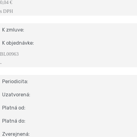
0,04 €
s DPH
K zmluve:
K objednávke:
BL00963
-
Periodicita:
Uzatvorená:
Platná od:
Platná do:
Zverejnená: