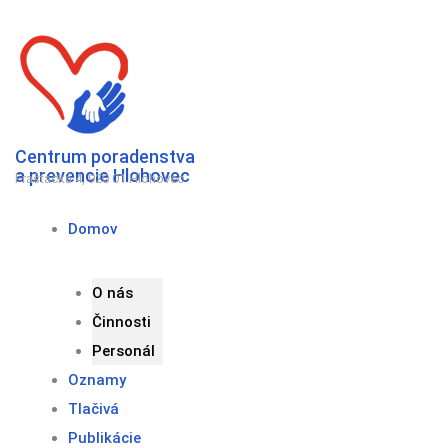
Preskočiť
na
obsah
Centrum poradenstva
a prevencie Hlohovec
Fraštacká 4, 920 01 Hlohovec
Domov
O nás
Činnosti
Personál
Oznamy
Tlačivá
Publikácie