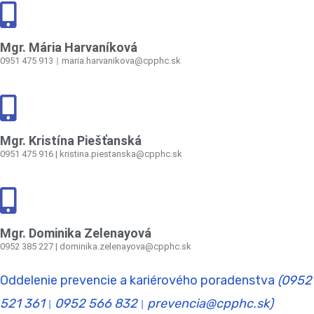
Mgr. Mária Harvaníková
0951 475 913
maria.harvanikova@cpphc.sk
|
Mgr. Kristína Piešťanská
0951 475 916 | kristina.piestanska@cpphc.sk
Mgr. Dominika Zelenayová
0952 385 227 | dominika.zelenayova@cpphc.sk
Oddelenie prevencie a kariérového poradenstva
(0952
521 361
0952 566 832
prevencia@cpphc.sk)
|
|