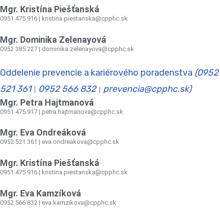
Mgr. Kristína Piešťanská
0951 475 916 | kristina.piestanska@cpphc.sk
Mgr. Dominika Zelenayová
0952 385 227 | dominika.zelenayova@cpphc.sk
Oddelenie prevencie a kariérového poradenstva
(0952
521 361
0952 566 832
prevencia@cpphc.sk)
|
|
Mgr. Petra Hajtmanová
0951 475 917 | petra.hajtmanova@cpphc.sk
Mgr. Eva Ondreáková
0952 521 361
|
eva.ondreakova@cpphc.sk
Mgr. Kristína Piešťanská
0951 475 916 | kristina.piestanska@cpphc.sk
Mgr. Eva Kamzíková
0952 566 832
|
eva.kamzikova@cpphc.sk