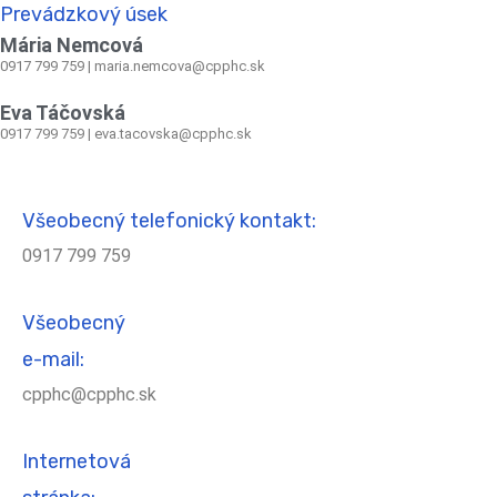
Prevádzkový úsek
Mária Nemcová
0917 799 759
|
maria.nemcova@cpphc.sk
Eva Táčovská
0917 799 759 | eva.tacovska@cpphc.sk
Všeobecný telefonický kontakt:
0917 799 759
Všeobecný
e-mail:
cpphc@cpphc.sk
Internetová