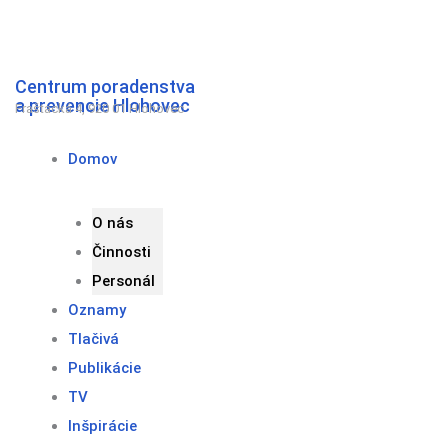
Preskočiť
na
obsah
Centrum poradenstva
a prevencie Hlohovec
Fraštacká 4, 920 01 Hlohovec
Domov
O nás
Činnosti
Personál
Oznamy
Tlačivá
Publikácie
TV
Inšpirácie