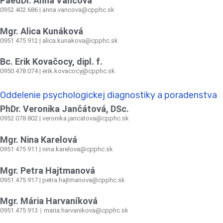
PaedDr. Anna Vančová
0952 402 686 | anna.vancova@cpphc.sk
Mgr. Alica Kunáková
0951 475 912 | alica.kunakova@cpphc.sk
Bc. Erik Kovačocy, dipl. f.
0950 478 074 | erik.kovacocy@cpphc.sk
Oddelenie psychologickej diagnostiky a poradenstva
PhDr. Veronika Jančátová, DSc.
0952 078 802 | veronika.jancatova@cpphc.sk
Mgr. Nina Karelová
0951 475 911 | nina.karelova@cpphc.sk
Mgr. Petra Hajtmanová
0951 475 917 | petra.hajtmanova@cpphc.sk
Mgr. Mária Harvaníková
0951 475 913
maria.harvanikova@cpphc.sk
|