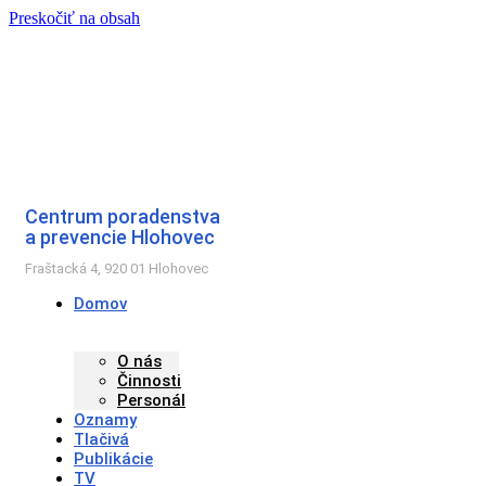
Preskočiť na obsah
Centrum poradenstva
a prevencie Hlohovec
Fraštacká 4, 920 01 Hlohovec
Domov
O nás
Činnosti
Personál
Oznamy
Tlačivá
Publikácie
TV