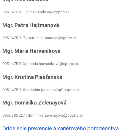
0951 475 911 | nina.karelova@cpphc.sk
Mgr. Petra Hajtmanová
0951 475 917 | petra.hajtmanova@cpphc.sk
Mgr. Mária Harvaníková
0951 475 913
maria.harvanikova@cpphc.sk
|
Mgr. Kristína Piešťanská
0951 475 916 | kristina.piestanska@cpphc.sk
Mgr. Dominika Zelenayová
0952 385 227 | dominika.zelenayova@cpphc.sk
Oddelenie prevencie a kariérového poradenstva