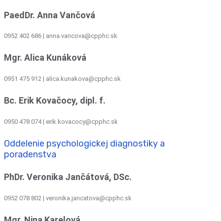
PaedDr. Anna Vančová
0952 402 686 | anna.vancova@cpphc.sk
Mgr. Alica Kunáková
0951 475 912 | alica.kunakova@cpphc.sk
Bc. Erik Kovačocy, dipl. f.
0950 478 074 | erik.kovacocy@cpphc.sk
Oddelenie psychologickej diagnostiky a
poradenstva
PhDr. Veronika Jančátová, DSc.
0952 078 802 | veronika.jancatova@cpphc.sk
Mgr. Nina Karelová