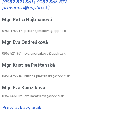
(0952 521 361
0952 566 832
|
|
prevencia@cpphc.sk)
Mgr. Petra Hajtmanová
0951 475 917 | petra.hajtmanova@cpphc.sk
Mgr. Eva Ondreáková
0952 521 361
|
eva.ondreakova@cpphc.sk
Mgr. Kristína Piešťanská
0951 475 916 | kristina.piestanska@cpphc.sk
Mgr. Eva Kamzíková
0952 566 832
|
eva.kamzikova@cpphc.sk
Prevádzkový úsek