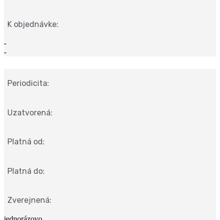
K objednávke:
-
-
Periodicita:
Uzatvorená:
Platná od:
Platná do:
Zverejnená:
jednorázovo