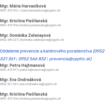
Mgr. Mária Harvaníková
0951 475 913
maria.harvanikova@cpphc.sk
|
Mgr. Kristína Piešťanská
0951 475 916 | kristina.piestanska@cpphc.sk
Mgr. Dominika Zelenayová
0952 385 227 | dominika.zelenayova@cpphc.sk
Oddelenie prevencie a kariérového poradenstva
(0952
521 361
0952 566 832
prevencia@cpphc.sk)
|
|
Mgr. Petra Hajtmanová
0951 475 917 | petra.hajtmanova@cpphc.sk
Mgr. Eva Ondreáková
0952 521 361
|
eva.ondreakova@cpphc.sk
Mgr. Kristína Piešťanská
0951 475 916 | kristina.piestanska@cpphc.sk