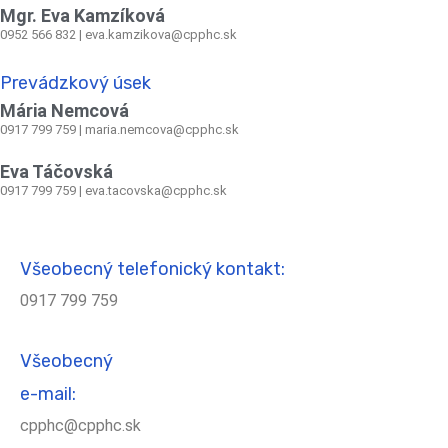
Mgr. Eva Kamzíková
0952 566 832
|
eva.kamzikova@cpphc.sk
Prevádzkový úsek
Mária Nemcová
0917 799 759
|
maria.nemcova@cpphc.sk
Eva Táčovská
0917 799 759 | eva.tacovska@cpphc.sk
Všeobecný telefonický kontakt:
0917 799 759
Všeobecný
e-mail:
cpphc@cpphc.sk