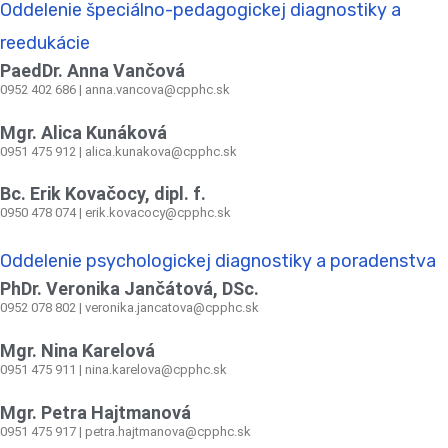
Oddelenie špeciálno-pedagogickej diagnostiky a
reedukácie
PaedDr. Anna Vančová
0952 402 686 | anna.vancova@cpphc.sk
Mgr. Alica Kunáková
0951 475 912 | alica.kunakova@cpphc.sk
Bc. Erik Kovačocy, dipl. f.
0950 478 074 | erik.kovacocy@cpphc.sk
Oddelenie psychologickej diagnostiky a poradenstva
PhDr. Veronika Jančátová, DSc.
0952 078 802 | veronika.jancatova@cpphc.sk
Mgr. Nina Karelová
0951 475 911 | nina.karelova@cpphc.sk
Mgr. Petra Hajtmanová
0951 475 917 | petra.hajtmanova@cpphc.sk