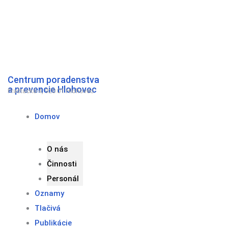
Preskočiť
na
obsah
Centrum poradenstva
a prevencie Hlohovec
Fraštacká 4, 920 01 Hlohovec
Domov
O nás
Činnosti
Personál
Oznamy
Tlačivá
Publikácie