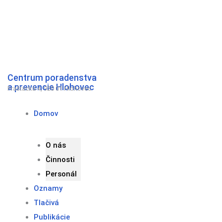
Preskočiť
na
obsah
Centrum poradenstva
a prevencie Hlohovec
Fraštacká 4, 920 01 Hlohovec
Domov
O nás
Činnosti
Personál
Oznamy
Tlačivá
Publikácie