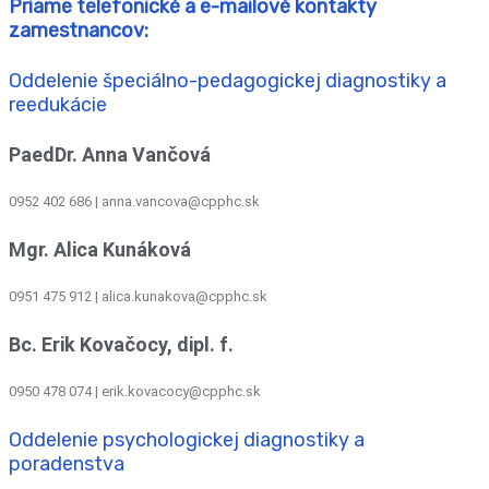
Priame telefonické a e-mailové kontakty
zamestnancov:
Oddelenie špeciálno-pedagogickej diagnostiky a
reedukácie
PaedDr. Anna Vančová
0952 402 686 | anna.vancova@cpphc.sk
Mgr. Alica Kunáková
0951 475 912 | alica.kunakova@cpphc.sk
Bc. Erik Kovačocy, dipl. f.
0950 478 074 | erik.kovacocy@cpphc.sk
Oddelenie psychologickej diagnostiky a
poradenstva