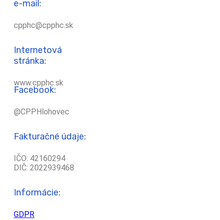
e-mail:
cpphc@cpphc.sk
Internetová
stránka:
www.cpphc.sk
Facebook:
@CPPHlohovec
Fakturačné údaje:
IČO: 42160294
DIČ: 2022939468
Informácie:
GDPR