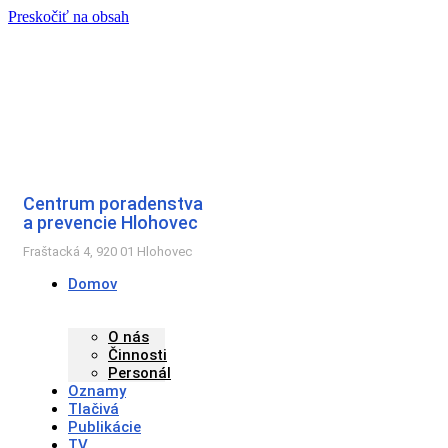
Preskočiť na obsah
Centrum poradenstva
a prevencie Hlohovec
Fraštacká 4, 920 01 Hlohovec
Domov
O nás
Činnosti
Personál
Oznamy
Tlačivá
Publikácie
TV