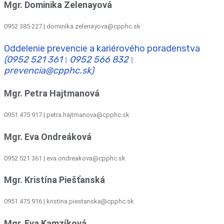
Mgr. Dominika Zelenayová
0952 385 227 | dominika.zelenayova@cpphc.sk
Oddelenie prevencie a kariérového poradenstva
(0952 521 361
0952 566 832
|
|
prevencia@cpphc.sk)
Mgr. Petra Hajtmanová
0951 475 917 | petra.hajtmanova@cpphc.sk
Mgr. Eva Ondreáková
0952 521 361
|
eva.ondreakova@cpphc.sk
Mgr. Kristína Piešťanská
0951 475 916 | kristina.piestanska@cpphc.sk
Mgr. Eva Kamzíková