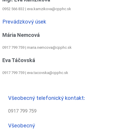
0952 566 832
|
eva.kamzikova@cpphc.sk
Prevádzkový úsek
Mária Nemcová
0917 799 759
|
maria.nemcova@cpphc.sk
Eva Táčovská
0917 799 759 | eva.tacovska@cpphc.sk
Všeobecný telefonický kontakt:
0917 799 759
Všeobecný