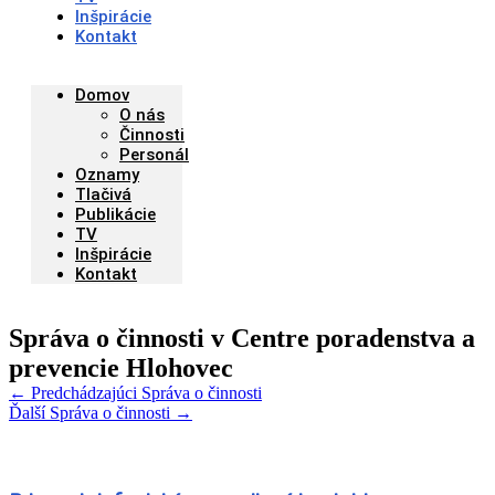
Inšpirácie
Kontakt
Domov
O nás
Činnosti
Personál
Oznamy
Tlačivá
Publikácie
TV
Inšpirácie
Kontakt
Správa o činnosti v Centre poradenstva a
prevencie Hlohovec
←
Predchádzajúci Správa o činnosti
Ďalší Správa o činnosti
→