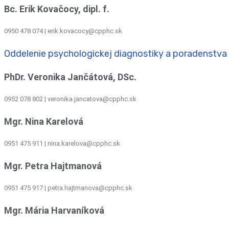
Bc. Erik Kovačocy, dipl. f.
0950 478 074 | erik.kovacocy@cpphc.sk
Oddelenie psychologickej diagnostiky a poradenstva
PhDr. Veronika Jančátová, DSc.
0952 078 802 | veronika.jancatova@cpphc.sk
Mgr. Nina Karelová
0951 475 911 | nina.karelova@cpphc.sk
Mgr. Petra Hajtmanová
0951 475 917 | petra.hajtmanova@cpphc.sk
Mgr. Mária Harvaníková