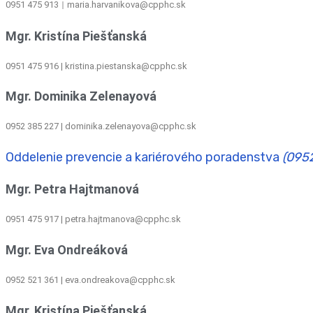
0951 475 913
maria.harvanikova@cpphc.sk
|
Mgr. Kristína Piešťanská
0951 475 916 | kristina.piestanska@cpphc.sk
Mgr. Dominika Zelenayová
0952 385 227 | dominika.zelenayova@cpphc.sk
Oddelenie prevencie a kariérového poradenstva
(095
Mgr. Petra Hajtmanová
0951 475 917 | petra.hajtmanova@cpphc.sk
Mgr. Eva Ondreáková
0952 521 361
|
eva.ondreakova@cpphc.sk
Mgr. Kristína Piešťanská