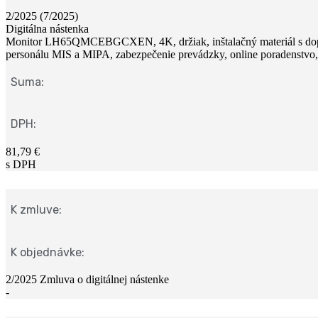
2/2025 (7/2025)
Digitálna nástenka
Monitor LH65QMCEBGCXEN, 4K, držiak, inštalačný materiál s doprav
personálu MIS a MIPA, zabezpečenie prevádzky, online poradenstvo,
Suma:
DPH:
81,79 €
s DPH
K zmluve:
K objednávke:
2/2025 Zmluva o digitálnej nástenke
-