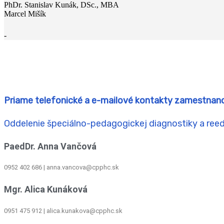
PhDr. Stanislav Kunák, DSc., MBA
Marcel Mišík
-
Priame telefonické a e-mailové kontakty zamestnan
Oddelenie špeciálno-pedagogickej diagnostiky a ree
PaedDr. Anna Vančová
0952 402 686 | anna.vancova@cpphc.sk
Mgr. Alica Kunáková
0951 475 912 | alica.kunakova@cpphc.sk