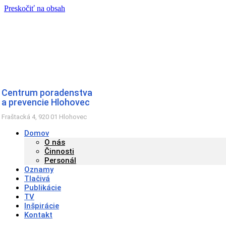
Preskočiť na obsah
Centrum poradenstva
a prevencie Hlohovec
Fraštacká 4, 920 01 Hlohovec
Domov
O nás
Činnosti
Personál
Oznamy
Tlačivá
Publikácie
TV
Inšpirácie
Kontakt