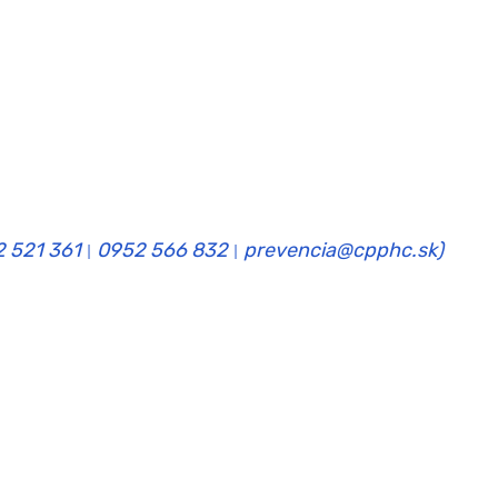
2 521 361
0952 566 832
prevencia@cpphc.sk)
|
|