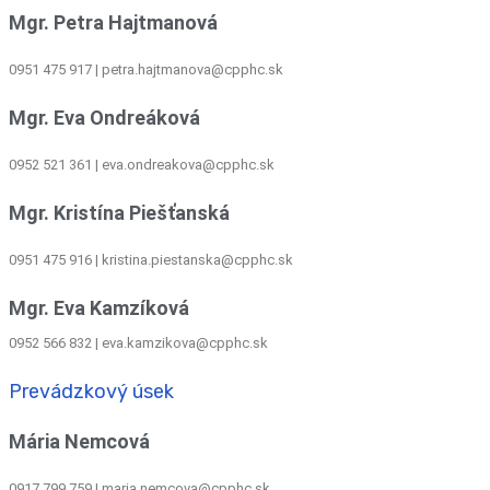
Mgr. Petra Hajtmanová
0951 475 917 | petra.hajtmanova@cpphc.sk
Mgr. Eva Ondreáková
0952 521 361
|
eva.ondreakova@cpphc.sk
Mgr. Kristína Piešťanská
0951 475 916 | kristina.piestanska@cpphc.sk
Mgr. Eva Kamzíková
0952 566 832
|
eva.kamzikova@cpphc.sk
Prevádzkový úsek
Mária Nemcová
0917 799 759
|
maria.nemcova@cpphc.sk