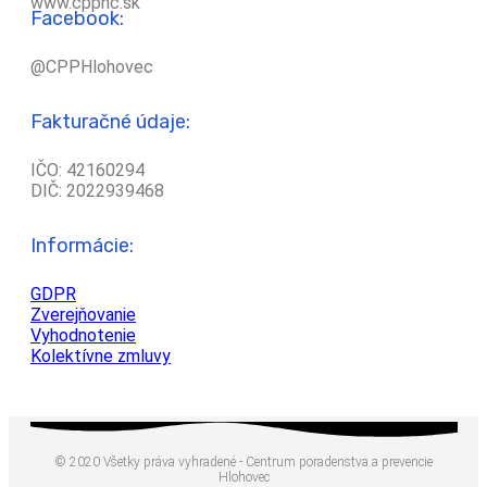
www.cpphc.sk
Facebook:
@CPPHlohovec
Fakturačné údaje:
IČO: 42160294
DIČ: 2022939468
Informácie:
GDPR
Zverejňovanie
Vyhodnotenie
Kolektívne zmluvy
© 2020 Všetky práva vyhradené - Centrum poradenstva a prevencie
Hlohovec