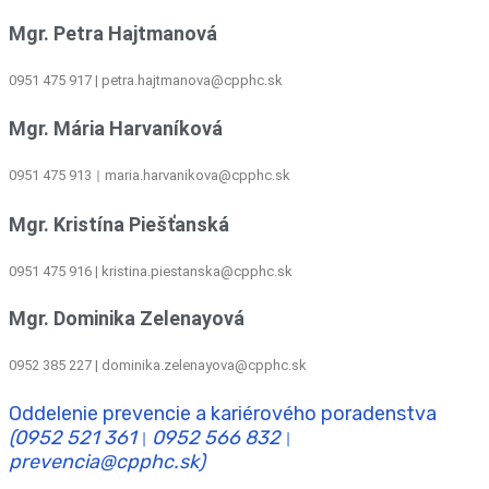
Mgr. Petra Hajtmanová
0951 475 917 | petra.hajtmanova@cpphc.sk
Mgr. Mária Harvaníková
0951 475 913
maria.harvanikova@cpphc.sk
|
Mgr. Kristína Piešťanská
0951 475 916 | kristina.piestanska@cpphc.sk
Mgr. Dominika Zelenayová
0952 385 227 | dominika.zelenayova@cpphc.sk
Oddelenie prevencie a kariérového poradenstva
(0952 521 361
0952 566 832
|
|
prevencia@cpphc.sk)