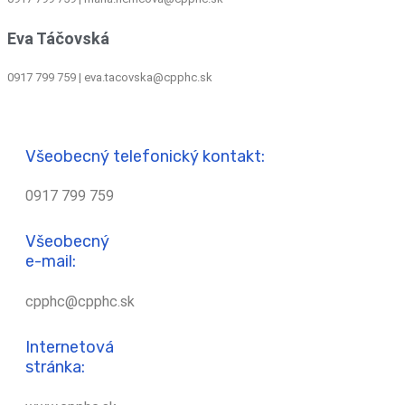
Eva Táčovská
0917 799 759 | eva.tacovska@cpphc.sk
Všeobecný telefonický kontakt:
0917 799 759
Všeobecný
e-mail:
cpphc@cpphc.sk
Internetová
stránka: