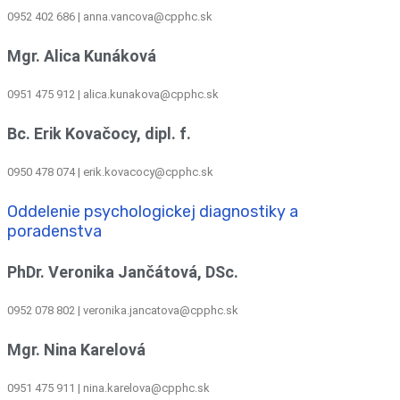
0952 402 686 | anna.vancova@cpphc.sk
Mgr. Alica Kunáková
0951 475 912 | alica.kunakova@cpphc.sk
Bc. Erik Kovačocy, dipl. f.
0950 478 074 | erik.kovacocy@cpphc.sk
Oddelenie psychologickej diagnostiky a
poradenstva
PhDr. Veronika Jančátová, DSc.
0952 078 802 | veronika.jancatova@cpphc.sk
Mgr. Nina Karelová
0951 475 911 | nina.karelova@cpphc.sk