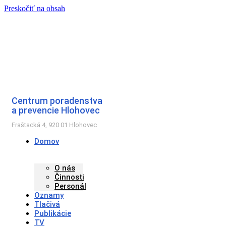
Preskočiť na obsah
Centrum poradenstva
a prevencie Hlohovec
Fraštacká 4, 920 01 Hlohovec
Domov
O nás
Činnosti
Personál
Oznamy
Tlačivá
Publikácie
TV