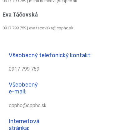
0917 799 759
|
maria.nemcova@cpphc.sk
Eva Táčovská
0917 799 759 | eva.tacovska@cpphc.sk
Všeobecný telefonický kontakt:
0917 799 759
Všeobecný
e-mail:
cpphc@cpphc.sk
Internetová
stránka: