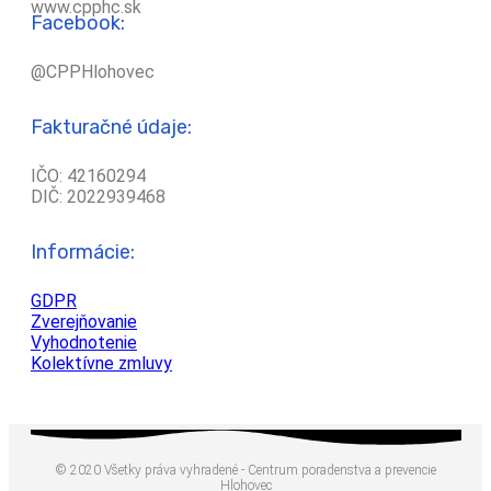
www.cpphc.sk
Facebook:
@CPPHlohovec
Fakturačné údaje:
IČO: 42160294
DIČ: 2022939468
Informácie:
GDPR
Zverejňovanie
Vyhodnotenie
Kolektívne zmluvy
© 2020 Všetky práva vyhradené - Centrum poradenstva a prevencie
Hlohovec