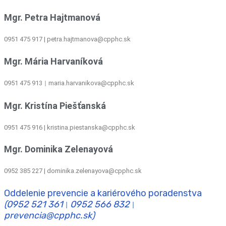
Mgr. Petra Hajtmanová
0951 475 917 | petra.hajtmanova@cpphc.sk
Mgr. Mária Harvaníková
0951 475 913
maria.harvanikova@cpphc.sk
|
Mgr. Kristína Piešťanská
0951 475 916 | kristina.piestanska@cpphc.sk
Mgr. Dominika Zelenayová
0952 385 227 | dominika.zelenayova@cpphc.sk
Oddelenie prevencie a kariérového poradenstva
(0952 521 361
0952 566 832
|
|
prevencia@cpphc.sk)