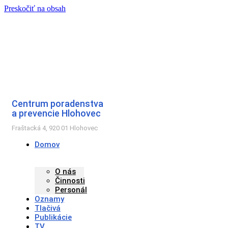
Preskočiť na obsah
Centrum poradenstva
a prevencie Hlohovec
Fraštacká 4, 920 01 Hlohovec
Domov
O nás
Činnosti
Personál
Oznamy
Tlačivá
Publikácie
TV