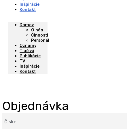
Inšpirácie
Kontakt
Domov
O nás
Činnosti
Personál
Oznamy
Tlačivá
Publikácie
TV
Inšpirácie
Kontakt
Objednávka
Čislo: