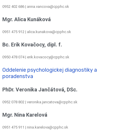
0952 402 686 | anna.vancova@cpphc.sk
Mgr. Alica Kunáková
0951 475 912 | alica.kunakova@cpphc.sk
Bc. Erik Kovačocy, dipl. f.
0950 478 074 | erik.kovacocy@cpphc.sk
Oddelenie psychologickej diagnostiky a
poradenstva
PhDr. Veronika Jančátová, DSc.
0952 078 802 | veronika.jancatova@cpphc.sk
Mgr. Nina Karelová
0951 475 911 | nina.karelova@cpphc.sk