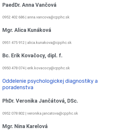
PaedDr. Anna Vančová
0952 402 686 | anna.vancova@cpphc.sk
Mgr. Alica Kunáková
0951 475 912 | alica.kunakova@cpphc.sk
Bc. Erik Kovačocy, dipl. f.
0950 478 074 | erik.kovacocy@cpphc.sk
Oddelenie psychologickej diagnostiky a
poradenstva
PhDr. Veronika Jančátová, DSc.
0952 078 802 | veronika.jancatova@cpphc.sk
Mgr. Nina Karelová