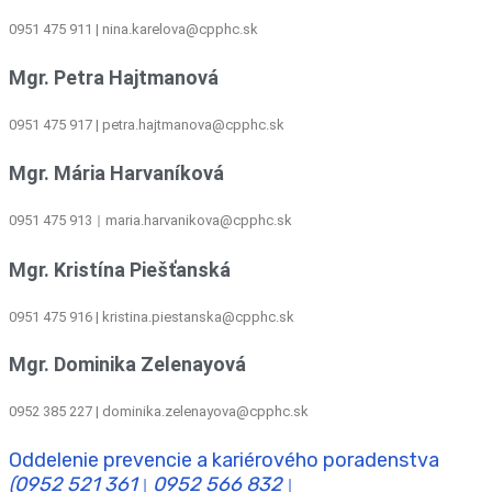
0951 475 911 | nina.karelova@cpphc.sk
Mgr. Petra Hajtmanová
0951 475 917 | petra.hajtmanova@cpphc.sk
Mgr. Mária Harvaníková
0951 475 913
maria.harvanikova@cpphc.sk
|
Mgr. Kristína Piešťanská
0951 475 916 | kristina.piestanska@cpphc.sk
Mgr. Dominika Zelenayová
0952 385 227 | dominika.zelenayova@cpphc.sk
Oddelenie prevencie a kariérového poradenstva
(0952 521 361
0952 566 832
|
|