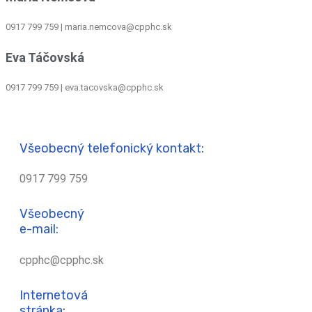
0917 799 759
|
maria.nemcova@cpphc.sk
Eva Táčovská
0917 799 759 | eva.tacovska@cpphc.sk
Všeobecný telefonický kontakt:
0917 799 759
Všeobecný
e-mail:
cpphc@cpphc.sk
Internetová
stránka: