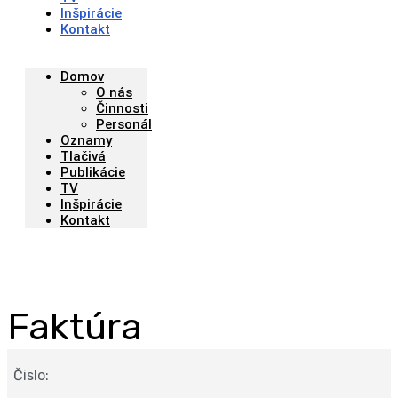
Inšpirácie
Kontakt
Domov
O nás
Činnosti
Personál
Oznamy
Tlačivá
Publikácie
TV
Inšpirácie
Kontakt
Faktúra
Čislo: