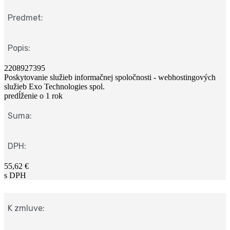
Predmet:
Popis:
2208927395
Poskytovanie služieb informačnej spoločnosti - webhostingových
služieb Exo Technologies spol.
predĺženie o 1 rok
Suma:
DPH:
55,62 €
s DPH
K zmluve: