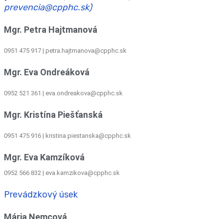
prevencia@cpphc.sk)
Mgr. Petra Hajtmanová
0951 475 917 | petra.hajtmanova@cpphc.sk
Mgr. Eva Ondreáková
0952 521 361
|
eva.ondreakova@cpphc.sk
Mgr. Kristína Piešťanská
0951 475 916 | kristina.piestanska@cpphc.sk
Mgr. Eva Kamzíková
0952 566 832
|
eva.kamzikova@cpphc.sk
Prevádzkový úsek
Mária Nemcová