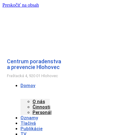
Preskočiť na obsah
Centrum poradenstva
a prevencie Hlohovec
Fraštacká 4, 920 01 Hlohovec
Domov
O nás
Činnosti
Personál
Oznamy
Tlačivá
Publikácie
TV