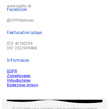
www.cpphc.sk
Facebook:
@CPPHlohovec
Fakturačné údaje:
IČO: 42160294
DIČ: 2022939468
Informácie:
GDPR
Zverejňovanie
Vyhodnotenie
Kolektívne zmluvy
© 2020 Všetky práva vyhradené - Centrum poradenstva a prevencie