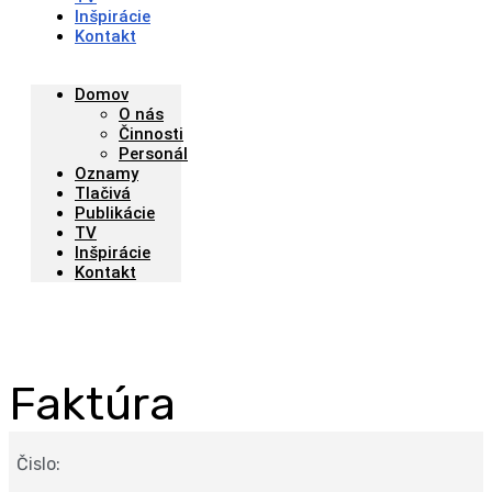
Inšpirácie
Kontakt
Domov
O nás
Činnosti
Personál
Oznamy
Tlačivá
Publikácie
TV
Inšpirácie
Kontakt
Faktúra
Čislo: