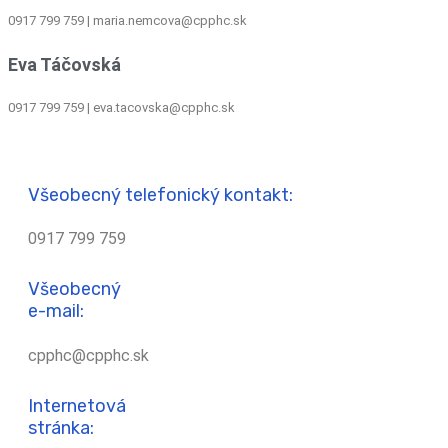
0917 799 759
|
maria.nemcova@cpphc.sk
Eva Táčovská
0917 799 759 | eva.tacovska@cpphc.sk
Všeobecný telefonický kontakt:
0917 799 759
Všeobecný
e-mail:
cpphc@cpphc.sk
Internetová
stránka: