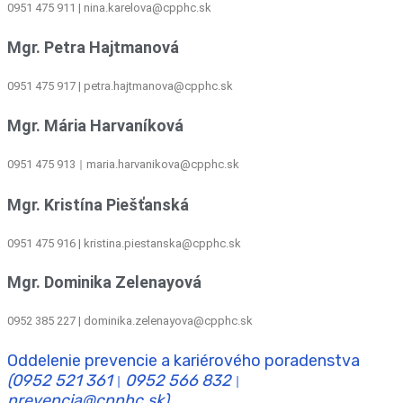
0951 475 911 | nina.karelova@cpphc.sk
Mgr. Petra Hajtmanová
0951 475 917 | petra.hajtmanova@cpphc.sk
Mgr. Mária Harvaníková
0951 475 913
maria.harvanikova@cpphc.sk
|
Mgr. Kristína Piešťanská
0951 475 916 | kristina.piestanska@cpphc.sk
Mgr. Dominika Zelenayová
0952 385 227 | dominika.zelenayova@cpphc.sk
Oddelenie prevencie a kariérového poradenstva
(0952 521 361
0952 566 832
|
|
prevencia@cpphc.sk)