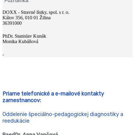
Poznámka:
DOXX - Stravné lístky, spol. s r. o.
Kálov 356, 010 01 Žilina
36391000
PhDr. Stanislav Kunák
Monika Kubáňová
-
Priame telefonické a e-mailové kontakty
zamestnancov:
Oddelenie špeciálno-pedagogickej diagnostiky a
reedukácie
PaedDr. Anna Vančová