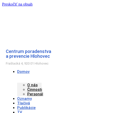
Preskočiť na obsah
Centrum poradenstva
a prevencie Hlohovec
Fraštacká 4, 920 01 Hlohovec
Domov
O nás
Činnosti
Personál
Oznamy
Tlačivá
Publikácie
TV