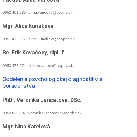
0952 402 686 | anna.vancova@cpphc.sk
Mgr. Alica Kunáková
0951 475 912 | alica.kunakova@cpphc.sk
Bc. Erik Kovačocy, dipl. f.
0950 478 074 | erik.kovacocy@cpphc.sk
Oddelenie psychologickej diagnostiky a
poradenstva
PhDr. Veronika Jančátová, DSc.
0952 078 802 | veronika.jancatova@cpphc.sk
Mgr. Nina Karelová