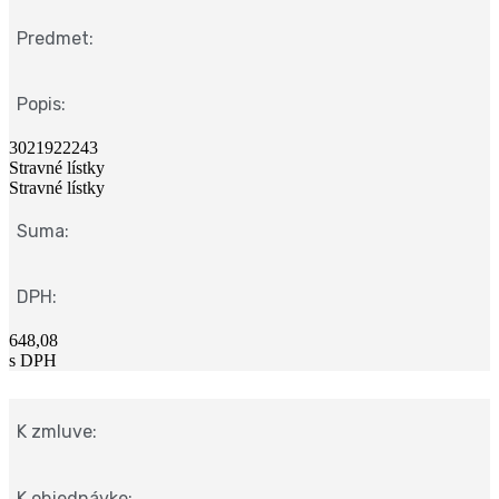
Predmet:
Popis:
3021922243
Stravné lístky
Stravné lístky
Suma:
DPH:
648,08
s DPH
K zmluve:
K objednávke: