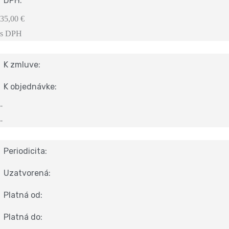
DPH:
35,00 €
s DPH
K zmluve:
K objednávke:
-
-
Periodicita:
Uzatvorená:
Platná od:
Platná do: