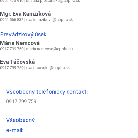
0951 475 916 | kristina.piestanska@cpphc.sk
Mgr. Eva Kamzíková
0952 566 832
|
eva.kamzikova@cpphc.sk
Prevádzkový úsek
Mária Nemcová
0917 799 759
|
maria.nemcova@cpphc.sk
Eva Táčovská
0917 799 759 | eva.tacovska@cpphc.sk
Všeobecný telefonický kontakt:
0917 799 759
Všeobecný
e-mail: