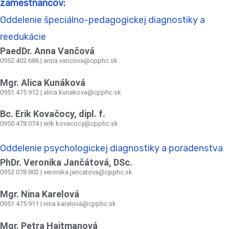
zamestnancov:
Oddelenie špeciálno-pedagogickej diagnostiky a
reedukácie
PaedDr. Anna Vančová
0952 402 686 | anna.vancova@cpphc.sk
Mgr. Alica Kunáková
0951 475 912 | alica.kunakova@cpphc.sk
Bc. Erik Kovačocy, dipl. f.
0950 478 074 | erik.kovacocy@cpphc.sk
Oddelenie psychologickej diagnostiky a poradenstva
PhDr. Veronika Jančátová, DSc.
0952 078 802 | veronika.jancatova@cpphc.sk
Mgr. Nina Karelová
0951 475 911 | nina.karelova@cpphc.sk
Mgr. Petra Hajtmanová