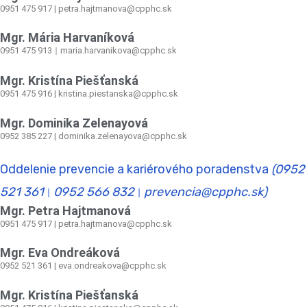
0951 475 917 | petra.hajtmanova@cpphc.sk
Mgr. Mária Harvaníková
0951 475 913
maria.harvanikova@cpphc.sk
|
Mgr. Kristína Piešťanská
0951 475 916 | kristina.piestanska@cpphc.sk
Mgr. Dominika Zelenayová
0952 385 227 | dominika.zelenayova@cpphc.sk
Oddelenie prevencie a kariérového poradenstva
(0952
521 361
0952 566 832
prevencia@cpphc.sk)
|
|
Mgr. Petra Hajtmanová
0951 475 917 | petra.hajtmanova@cpphc.sk
Mgr. Eva Ondreáková
0952 521 361
|
eva.ondreakova@cpphc.sk
Mgr. Kristína Piešťanská