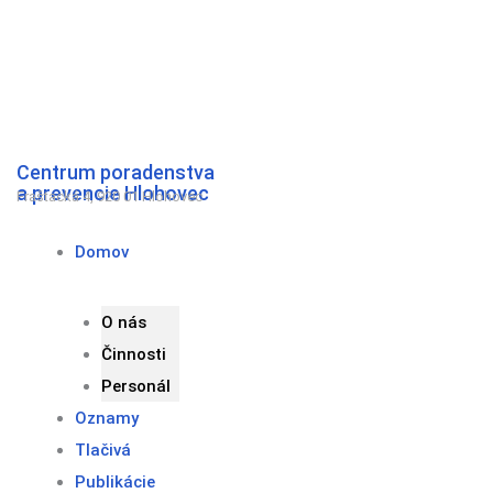
Preskočiť
na
obsah
Centrum poradenstva
a prevencie Hlohovec
Fraštacká 4, 920 01 Hlohovec
Domov
O nás
Činnosti
Personál
Oznamy
Tlačivá
Publikácie