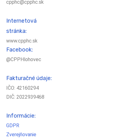
cpphc@cpphc.sk
Internetová
stránka:
www.cpphc.sk
Facebook:
@CPPHlohovec
Fakturačné údaje:
IČO: 42160294
DIČ: 2022939468
Informácie:
GDPR
Zverejňovanie